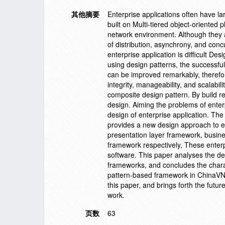
其他摘要
Enterprise applications often have la
built on Multi-tiered object-oriented
network environment. Although they a
of distribution, asynchrony, and conc
enterprise application is difficult D
using design patterns, the successf
can be improved remarkably, therefo
integrity, manageability, and scalabi
composite design pattern. By build r
design. Aiming the problems of ente
design of enterprise application. The
provides a new design approach to en
presentation layer framework, busine
framework respectively, These enterpr
software. This paper analyses the de
frameworks, and concludes the charact
pattern-based framework in ChinaVNet
this paper, and brings forth the fut
work.
页数
63