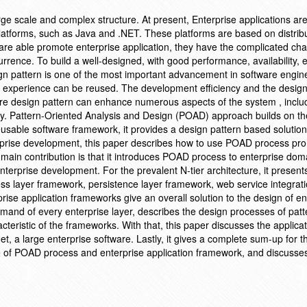
rge scale and complex structure. At present, Enterprise applications are 
 platforms, such as Java and .NET. These platforms are based on distrib
re able promote enterprise application, they have the complicated char
urrence. To build a well-designed, with good performance, availability, 
esign pattern is one of the most important advancement in software engin
ul experience can be reused. The development efficiency and the desig
re design pattern can enhance numerous aspects of the system , inclu
lity. Pattern-Oriented Analysis and Design (POAD) approach builds on th
eusable software framework, it provides a design pattern based solution
rprise development, this paper describes how to use POAD process pro
 main contribution is that it introduces POAD process to enterprise doma
terprise development. For the prevalent N-tier architecture, it present
ss layer framework, persistence layer framework, web service integrati
ise application frameworks give an overall solution to the design of en
mand of every enterprise layer, describes the design processes of patt
eristic of the frameworks. With that, this paper discusses the applicat
, a large enterprise software. Lastly, it gives a complete sum-up for t
ure of POAD process and enterprise application framework, and discusses