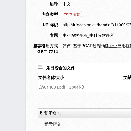
语种
中文
内容类型
学位论文
URI标识
http://ir.iscas.ac.cn/handle/311060/6
专题
中科院软件所_中科院软件所
推荐引用方式
韩伟. 基于POAD过程构建企业应用框架
GB/T 7714
条目包含的文件
文件名称/大小
文
LW014084.pdf（2604KB）
所有评论
(0)
暂无评论