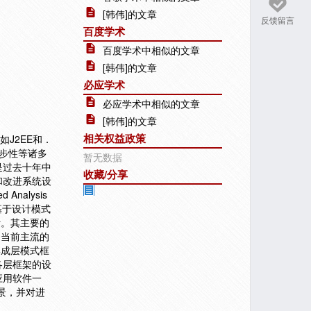
[韩伟]的文章
反馈留言
百度学术
百度学术中相似的文章
[韩伟]的文章
必应学术
必应学术中相似的文章
[韩伟]的文章
相关权益政策
J2EE和．
步性等诸多
暂无数据
是过去十年中
收藏/分享
和改进系统设
nalysis
基于设计模式
计。其主要的
为当前主流的
集成层模式框
各层框架的设
应用软件一
前景，并对进