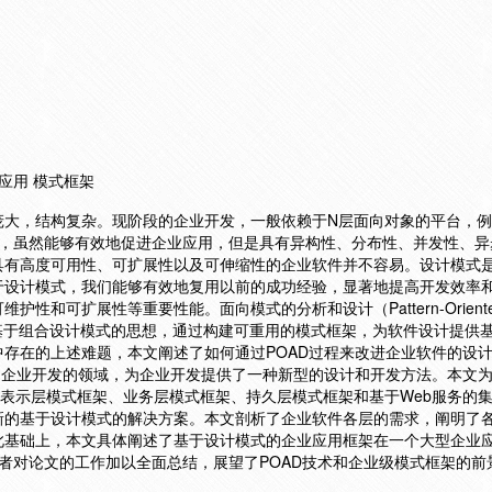
应用 模式框架
大，结构复杂。现阶段的企业开发，一般依赖于N层面向对象的平台，例如
境，虽然能够有效地促进企业应用，但是具有异构性、分布性、并发性、异
具有高度可用性、可扩展性以及可伸缩性的企业软件并不容易。设计模式
于设计模式，我们能够有效地复用以前的成功经验，显著地提高开发效率
和可扩展性等重要性能。面向模式的分析和设计（Pattern-Oriented A
D）方法基于组合设计模式的思想，通过构建可重用的模式框架，为软件设计提供
存在的上述难题，本文阐述了如何通过POAD过程来改进企业软件的设
了企业开发的领域，为企业开发提供了一种新型的设计和开发方法。本文
表示层模式框架、业务层模式框架、持久层模式框架和基于Web服务的
新的基于设计模式的解决方案。本文剖析了企业软件各层的需求，阐明了
此基础上，本文具体阐述了基于设计模式的企业应用框架在一个大型企业
，笔者对论文的工作加以全面总结，展望了POAD技术和企业级模式框架的