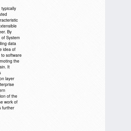
typically
uted
acteristic
extensible
eer. By
n of System
ding data
e idea of
 to software
moting the
in. It
s
on layer
terprise
ern
ion of the
he work of
 further