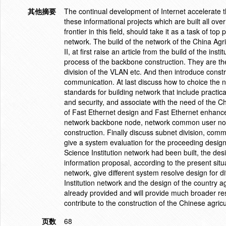
其他摘要
The continual development of Internet accelerate th
these informational projects which are built all ove
frontier in this field, should take it as a task of t
network. The build of the network of the China Agri
II, at first raise an article from the build of the i
process of the backbone construction. They are th
division of the VLAN etc. And then introduce const
communication. At last discuss how to choice the 
standards for building network that include practi
and security, and associate with the need of the Ch
of Fast Ethernet design and Fast Ethernet enhanced
network backbone node, network common user node
construction. Finally discuss subnet division, com
give a system evaluation for the proceeding design
Science Institution network had been built, the de
information proposal, according to the present situ
network, give different system resolve design for d
Institution network and the design of the country 
already provided and will provide much broader res
contribute to the construction of the Chinese agricu
页数
68