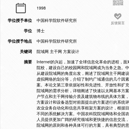
1998
学位授予单位
中国科学院软件研究所
反馈留言
学位
博士
学位授予地点
中国科学院软件研究所
关键词
院域网 主干网 方案设计
摘要
Internet的兴起，加速了全球信息化革命的进
院校，建设自己的校园网和院域网成为当务之急。
从建设院域网的角度出发，阐述了院域网主干网建
虚拟网络的划分等，介绍了制约广域通信的几个因
案。本论文第三章依据衫性和先进性、开放性和扩
院域网的需求分析，详细阐述了快速以太网基本方
户节点和主干网传输介质及建筑物布线的具体方案
方案设计和设备选型对前面提出的方案进行的系统
农业业务自动化和信息共享框架方案的设计，根据
不同的系统解决方案。中国农科院院域网络和全国
人员提供更加广阔的研究领域和更快捷的信息交流
院域网的原则和各种具体可行的方案，具有典型的