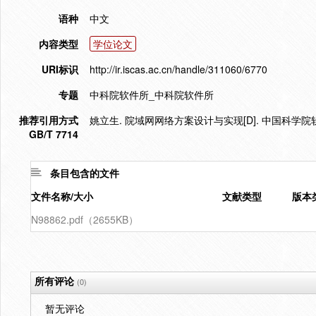
语种
中文
内容类型
学位论文
URI标识
http://ir.iscas.ac.cn/handle/311060/6770
专题
中科院软件所_中科院软件所
推荐引用方式
姚立生. 院域网网络方案设计与实现[D]. 中国科学院软
GB/T 7714
条目包含的文件
文件名称/大小
文献类型
版本
N98862.pdf（2655KB）
所有评论
(0)
暂无评论