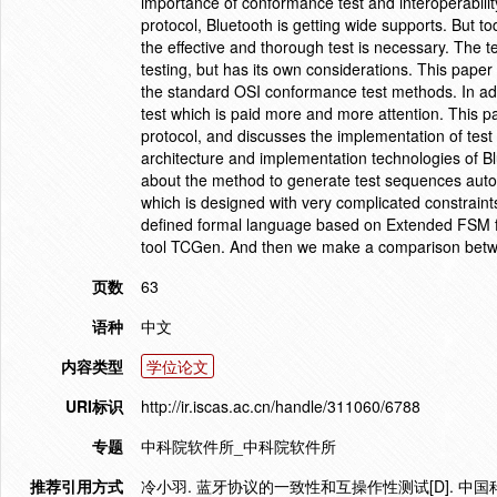
importance of conformance test and interoperability
protocol, Bluetooth is getting wide supports. But t
the effective and thorough test is necessary. The t
testing, but has its own considerations. This pape
the standard OSI conformance test methods. In addi
test which is paid more and more attention. This pa
protocol, and discusses the implementation of test 
architecture and implementation technologies of Bl
about the method to generate test sequences auto
which is designed with very complicated constraints
defined formal language based on Extended FSM fr
tool TCGen. And then we make a comparison betw
页数
63
语种
中文
内容类型
学位论文
URI标识
http://ir.iscas.ac.cn/handle/311060/6788
专题
中科院软件所_中科院软件所
推荐引用方式
冷小羽. 蓝牙协议的一致性和互操作性测试[D]. 中国