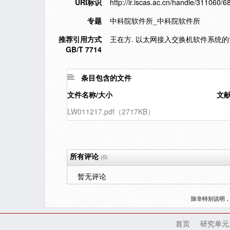
URI标识
http://ir.iscas.ac.cn/handle/311060/6
专题
中科院软件所_中科院软件所
推荐引用方式
王在方. 以太网接入交换机软件系统的设
GB/T 7714
条目包含的文件
文件名称/大小
文
LW011217.pdf（2717KB）
所有评论
(0)
暂无评论
除非特别说明
首页
研究单元