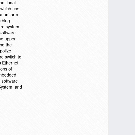
aditional
 which has
 a uniform
rbing
ware system
software
ome upper
nd the
polize
he switch to
es Ethernet
ions of
 embedded
d software
 System, and