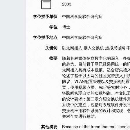
2003
学位授予单位
中国科学院软件研究所
学位
博士
学位授予地点
中国科学院软件研究所
关键词
以太网接入 接入交换机 虚拟局域网 不对称vla
摘要
随着各种媒体信息数字化的深入，多
的趋势。目前骨干网已经采用统一的IP
太网接入具有成本低廉、适合密集接
论述了基于以太网的社区宽带接入系
防议、VLAN配置管理以及交换机配
宽，使用视频点播、VoIP等实时业
链跺间实现自动的负载均衡。本文以
的设计要求；第二章介绍交换机硬件系
系统中的建立，包括对系统软件开发
交换机应用软件系统的设计和实现，
并对全文进行总结。
其他摘要
Because of the trend that multimedia