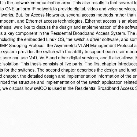
in the network communication area. This also results in that several tr
 ONE uniform IP network to provide digital, video and voice services,
tworks. But, for Access Networks, several access methods rather than
modem, and Ethernet access technologies. Ethernet access is an abso
 thesis, we'd like to discuss the design and implementation of the soft
 is a key component in the Residential Broadband Access System. The 
including the embedded Linux OS, the switch's driver software, and s
e IGMP Snooping Protocol, the Asymmetric VLAN Management Protocol a
 system provides the switch with the ability to support each user mono
user can use VoD, VoIP and other digital services, and it also allows t
c isolation. This thesis consists of five parts. The first chapter introduc
s for the switches. The second chapter describes the design and funct
rd chapter, the detailed design and implementation information of the
ribed the structure and implementation of the switch application relate
ly, we discuss how swlOO is used in the Residential Broadband Access