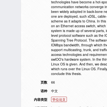
technologies have become a hot-spot 
communication networks converge into
been widely adopted in back-bone ne
one are deployed, such xDSL, cable-
scheme as it adapts to China. In this
on an Ethernet access switch, which
system is made up of several parts, 
level protocol software such as th
Spanning Tree Protocol. The software
lOMbps bandwidth, through which the 
support multicasting, trunk, and traffi
access technologies and requirement
swlOO's hardware system. In the thi
Linux OS is given. And then, we desc
which runs over the Linux OS. Final
conclude this thesis.
页数
66
语种
中文
内容类型
学位论文