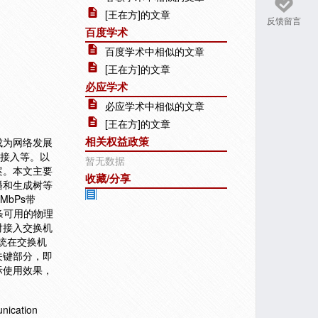
[王在方]的文章
反馈留言
百度学术
百度学术中相似的文章
[王在方]的文章
必应学术
必应学术中相似的文章
[王在方]的文章
相关权益政策
成为网络发展
网接入等。以
暂无数据
案。本文主要
收藏/分享
播和生成树等
bPs带
条可用的物理
对接入交换机
统在交换机
关键部分，即
际使用效果，
unication