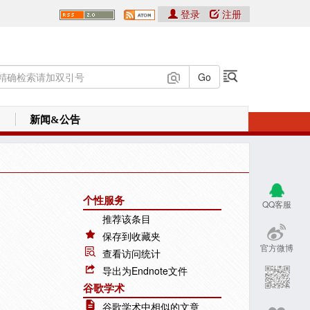
登录
注册
新闻&公告
个性服务
QQ客服
推荐该条目
保存到收藏夹
官方微博
查看访问统计
导出为Endnote文件
谷歌学术
谷歌学术中相似的文章