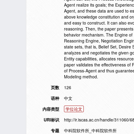
Agent realize its goals; the Experien
Agent, and these data are used to es
above knowledge constitution and orga
and easy to construct. It can also e
reasoning. Then, the paper presents 
behavior mechanism. The Engine of P
Reasoning Engine, Negotiation Engine
state sets, that is, Belief Set, Desi
analyzes and negotiates the given go
Entity capabilities, allocates resourc
paper validates the effectiveness of 
of Process-Agent and thus guarantees
Modeling method.
页数
126
语种
中文
内容类型
学位论文
URI标识
http://ir.iscas.ac.cn/handle/311060/6
专题
中科院软件所_中科院软件所