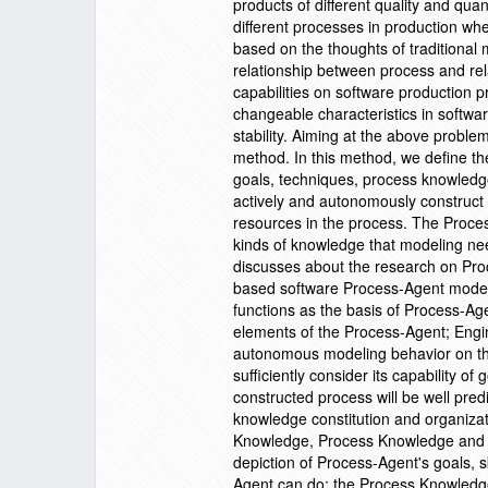
products of different quality and quant
different processes in production wh
based on the thoughts of traditional
relationship between process and rel
capabilities on software production p
changeable characteristics in softwar
stability. Aiming at the above probl
method. In this method, we define the
goals, techniques, process knowledg
actively and autonomously construct p
resources in the process. The Process
kinds of knowledge that modeling ne
discusses about the research on Proc
based software Process-Agent model. 
functions as the basis of Process-Age
elements of the Process-Agent; Engin
autonomous modeling behavior on the
sufficiently consider its capability o
constructed process will be well pred
knowledge constitution and organizati
Knowledge, Process Knowledge and E
depiction of Process-Agent's goals, s
Agent can do; the Process Knowledge 