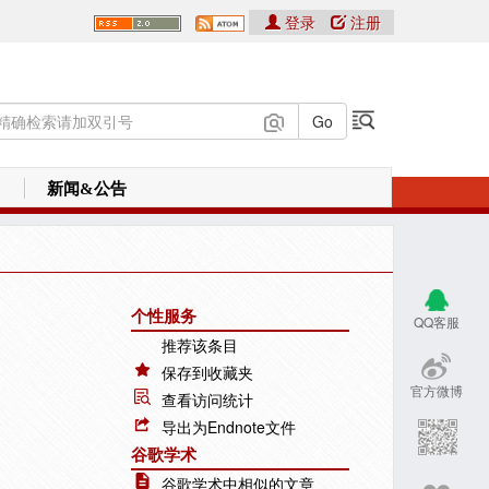
登录
注册
新闻&公告
个性服务
QQ客服
推荐该条目
保存到收藏夹
官方微博
查看访问统计
导出为Endnote文件
谷歌学术
谷歌学术中相似的文章