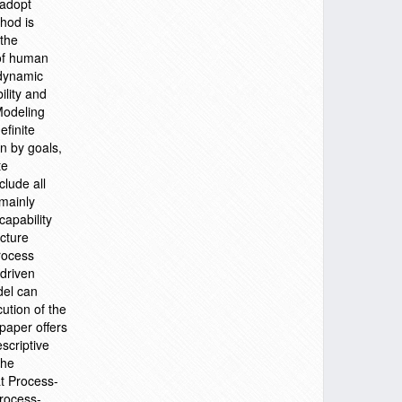
 adopt
hod is
 the
 of human
 dynamic
ility and
Modeling
efinite
n by goals,
te
clude all
mainly
capability
cture
process
-driven
del can
cution of the
paper offers
scriptive
the
at Process-
Process-