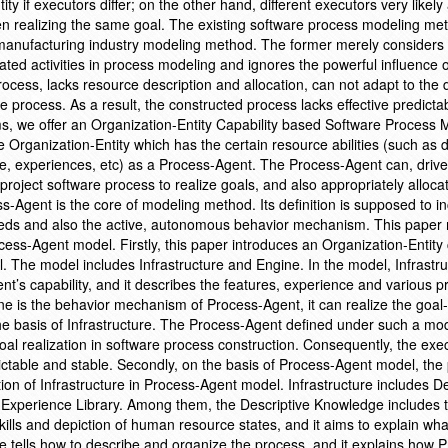
ity if executors differ; on the other hand, different executors very likely
en realizing the same goal. The existing software process modeling met
 manufacturing industry modeling method. The former merely considers
ated activities in process modeling and ignores the powerful influence
rocess, lacks resource description and allocation, can not adapt to the
e process. As a result, the constructed process lacks effective predictab
ems, we offer an Organization-Entity Capability based Software Process 
 Organization-Entity which has the certain resource abilities (such as d
e, experiences, etc) as a Process-Agent. The Process-Agent can, drive
roject software process to realize goals, and also appropriately alloca
-Agent is the core of modeling method. Its definition is supposed to in
eds and also the active, autonomous behavior mechanism. This paper 
ess-Agent model. Firstly, this paper introduces an Organization-Entity 
The model includes Infrastructure and Engine. In the model, Infrastru
nt’s capability, and it describes the features, experience and various 
e is the behavior mechanism of Process-Agent, it can realize the goal
 basis of Infrastructure. The Process-Agent defined under such a mo
f goal realization in software process construction. Consequently, the exe
ictable and stable. Secondly, on the basis of Process-Agent model, the 
on of Infrastructure in Process-Agent model. Infrastructure includes De
xperience Library. Among them, the Descriptive Knowledge includes 
kills and depiction of human resource states, and it aims to explain wh
tells how to describe and organize the process, and it explains how 