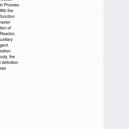
 in Process-
With the
 function
havior
ion of
 Reactor,
xiliary
Agent
zation-
tudy, the
 definition
cess