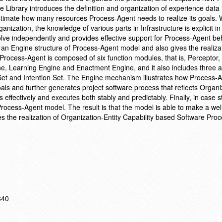
ce Library introduces the definition and organization of experience data
timate how many resources Process-Agent needs to realize its goals. 
nization, the knowledge of various parts in Infrastructure is explicit in
volve independently and provides effective support for Process-Agent be
an Engine structure of Process-Agent model and also gives the realizat
rocess-Agent is composed of six function modules, that is, Perceptor,
, Learning Engine and Enactment Engine, and it also includes three au
re Set and Intention Set. The Engine mechanism illustrates how Process-
als and further generates project software process that reflects Organi
es effectively and executes both stably and predictably. Finally, in case s
Process-Agent model. The result is that the model is able to make a well
 the realization of Organization-Entity Capability based Software Pro
840