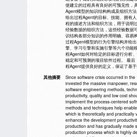
使建立的过程具有良好的可预见性，具
Agent模型的知识结构构成及组织
给出过程Agent的目标、技能、拥有
程的描述方法和组织方法，用于说明过程
经验数据的组织方法，这些经验数据可
识结构各部分知识的作用明确、容易构
过程Agent模型的行为引擎结构并给
擎、学习引擎和实施引擎等六个功能
程Agent如何对给定的目标进行分
稳定和可预测的项目软件过程。 最后
程Agent提供良好的定义，保证了
其他摘要
Since software crisis occurred in th
invested the massive manpower, reso
software engineering methods, techniq
productivity, quality and low cost s
implement the process-centered sof
methods and techniques help enable t
which is theoretically and practicall
enhance the development productivit
production and has gradually made s
production process which is highly d