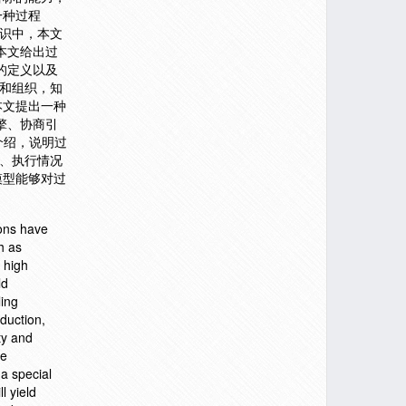
一种过程
知识中，本文
本文给出过
的定义以及
成和组织，知
本文提出一种
擎、协商引
介绍，说明过
的、执行情况
模型能够对过
ions have
h as
 high
ld
ing
duction,
ty and
re
a special
l yield