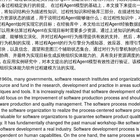
备过程稳定执行的前提。 在过程Agent模型的基础上，本文接下来提出
方法，将知识结构分为描述性知识、过程性知识和经验库三部分。在描述性
人力资源状态的描述，用于说明过程Agent能够做什么；在过程性知识中，
Agent如何实现它的目标；在经验库中，本文给出过程Agent经验数据
以用来估算过程Agent在实现目标时需要多少资源。通过上述知识的构
建、能够独立演化、并对过程Agent行为推理提供有效的支持。 然后，
出行为机制的实现，将过程Agent的行为引擎分为感知器、效应器、推理引
模块，以及信念、愿望和意图三个辅助状态集合。通过对行为引擎机制的
析、协商、并最终为实现目标生成反映组织实体能力的、具有良好资源调度
，在应用实例研究中，对本文提出的过程Agent模型有效性进行验证。该
基于组织实体能力软件过程建模方法的实现。
e 1960s, many governments, software research institutes and organizat
urce and fund in the research, development and practice in areas suc
ues and tools. It is increasingly realized that software development of
hould focus on the improvement of software production process and shou
tware production and quality management. The software process model
he software organization to realize the process-centered software pro
y valuable for software organizations to guarantee software product quali
y. It has fundamentally changed the past manual workshop-like softwa
oftware development a real industry. Software development process is 
ependent on human capabilities. On the one hand, the same process wil