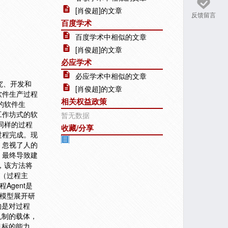
[肖俊超]的文章
反馈留言
百度学术
百度学术中相似的文章
[肖俊超]的文章
必应学术
必应学术中相似的文章
究、开发和
[肖俊超]的文章
软件生产过程
相关权益政策
的软件生
工作坊式的软
暂无数据
同样的过程
收藏/分享
过程完成。现
，忽视了人的
。最终导致建
，该方法将
t（过程主
gent是
t模型展开研
构是对过程
机制的载体，
目标的能力，