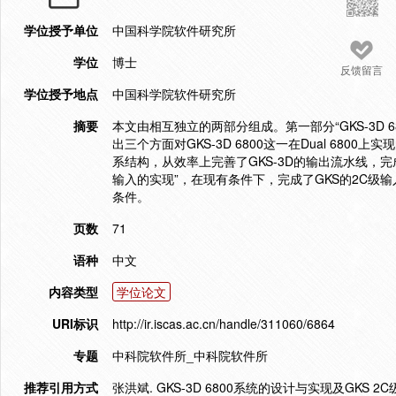
学位授予单位
中国科学院软件研究所
学位
博士
反馈留言
学位授予地点
中国科学院软件研究所
摘要
本文由相互独立的两部分组成。第一部分“GKS-3D
出三个方面对GKS-3D 6800这一在Dual 680
系结构，从效率上完善了GKS-3D的输出流水线，完
输入的实现”，在现有条件下，完成了GKS的2C
条件。
页数
71
语种
中文
内容类型
学位论文
URI标识
http://ir.iscas.ac.cn/handle/311060/6864
专题
中科院软件所_中科院软件所
推荐引用方式
张洪斌. GKS-3D 6800系统的设计与实现及GKS 2