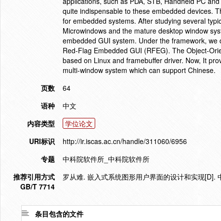
applications, such as PDA, STB, Handheld PC and 
quite indispensable to these embedded devices. T
for embedded systems. After studying several ty
Microwindows and the mature desktop window syst
embedded GUI system. Under the framework, we d
Red-Flag Embedded GUI (RFEG). The Object-Orien
based on Linux and framebuffer driver. Now, It pro
multi-window system which can support Chinese.
页数
64
语种
中文
内容类型
学位论文
URI标识
http://ir.iscas.ac.cn/handle/311060/6956
专题
中科院软件所_中科院软件所
推荐引用方式
罗从难. 嵌入式系统图形用户界面的设计和实现[D]. 
GB/T 7714
条目包含的文件