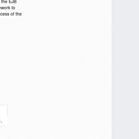
f the EJB
ework to
cess of the
件。