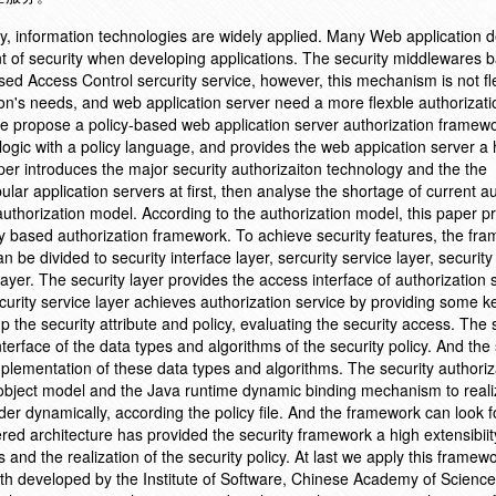
, information technologies are widely applied. Many Web application 
t of security when developing applications. The security middlewares 
sed Access Control sercurity service, however, this mechanism is not fl
ion's needs, and web application server need a more flexble authorizati
e propose a policy-based web application server authorization framewo
logic with a policy language, and provides the web appication server a 
aper introduces the major security authorizaiton technology and the the
ar application servers at first, then analyse the shortage of current au
thorization model. According to the authorization model, this paper p
y based authorization framework. To achieve security features, the fr
n be divided to security interface layer, sercurity service layer, security
layer. The security layer provides the access interface of authorization 
urity service layer achieves authorization service by providing some k
up the security attribute and policy, evaluating the security access. The 
nterface of the data types and algorithms of the security policy. And the 
mplementation of these data types and algorithms. The security authoriz
bject model and the Java runtime dynamic binding mechanism to reali
er dynamically, according the policy file. And the framework can look f
yered architecture has provided the security framework a high extensibiit
and the realization of the security policy. At last we apply this framewo
th developed by the Institute of Software, Chinese Academy of Scienc