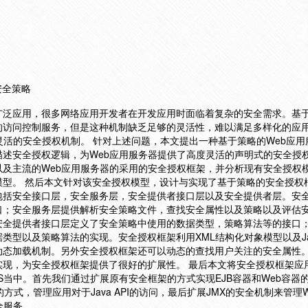
安全策略
泛应用，很多网络应用开发者在开发应用时面临着复杂的安全需求。基于J
的访问控制服务，但是这种机制缺乏足够的灵活性，难以满足多样化的应
灵活的安全授权机制。 针对上述问题，本文提出一种基于策略的Web应用
述安全授权逻辑，为Web应用服务器提供了高度灵活的声明式的安全授权
及主流的Web应用服务器的采用的安全授权框架，并分析现有安全授权
模型。 然后本文针对该安全授权模型，设计与实现了基于策略的安全授权
包括安全接口层，安全服务层，安全提供者接口层以及安全提供者层。安
口；安全服务层提供解析安全策略文件，查找安全属性以及策略以及评估
安全提供者接口层定义了安全策略中使用的数据类型，策略算法等的接口
类型以及策略算法的实现。安全授权框架利用XML结构化对象模型以及Ja
动态加载机制。另外安全授权框架还可以动态的查找用户关注的安全属性
实现，为安全授权框架提供了很好的扩展性。 最后本文将安全授权框架应
eAS当中。首先我们通过扩展原有安全框架的方式实现EJB容器和Web容器
方式，管理应用对于Java API的访问，最后扩展JMX的安全机制来管理
全服务。