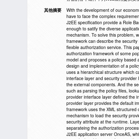
其他摘要
With the development of our economy
have to face the complex requiremen
J2EE specification provide a Role Ba
enough to satify the diverse applicat
mechanism. To solve this problem, w
framework can describe the security 
flexble authorization service. This p
authorization framework of some popul
model and proposes a policy based au
design and implementation of a polic
uses a hierarchical structure which ca
interface layer and security provider 
the external components. And the sec
such as parsing the policy files, look
provider interface layer defined the i
provider layer provides the default i
framework uses the XML structured o
mechanism to load the security provid
security attribute at the runtime. La
separateing the authorization process 
J2EE application server OnceAS, whi