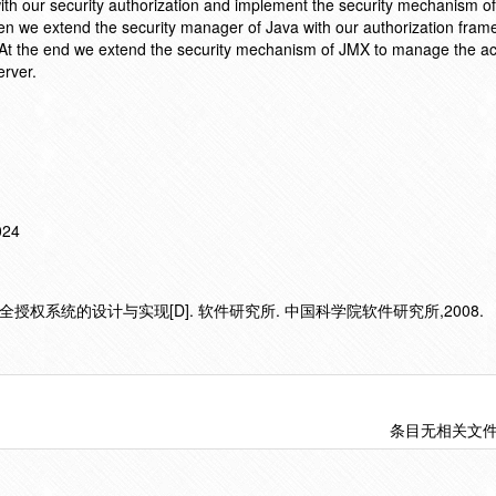
ith our security authorization and implement the security mechanism o
en we extend the security manager of Java with our authorization fram
At the end we extend the security mechanism of JMX to manage the ac
erver.
024
授权系统的设计与实现[D]. 软件研究所. 中国科学院软件研究所,2008.
条目无相关文