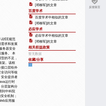
[邓柳军]的文章
反馈留言
百度学术
百度学术中相似的文章
[邓柳军]的文章
必应学术
必应学术中相似的文章
2EE规范
[邓柳军]的文章
用需求和发展
相关权益政策
服务器安全
服务。 本
暂无数据
模型的不足，
收藏/分享
框架。该框
全接口层给外
安全访问等核
；安全提供者
va运行时
。分层架构分
用到中科院
的安全机制；
Web应用服