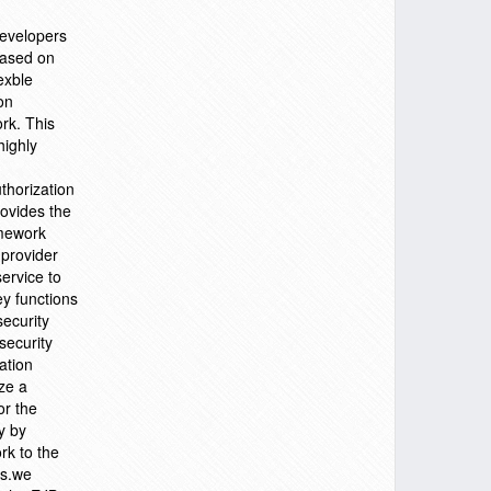
developers
based on
exble
on
rk. This
highly
thorization
rovides the
amework
 provider
service to
ey functions
security
security
ation
ze a
or the
y by
rk to the
es.we