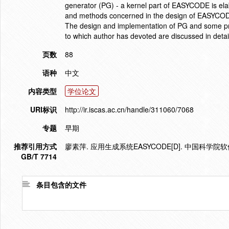
generator (PG) - a kernel part of EASYCODE is el
and methods concerned in the design of EASYCODE.
The design and implementation of PG and some pr
to which author has devoted are discussed in detail
页数
88
语种
中文
内容类型
学位论文
URI标识
http://ir.iscas.ac.cn/handle/311060/7068
专题
早期
推荐引用方式
廖素萍. 应用生成系统EASYCODE[D]. 中国科学院
GB/T 7714
条目包含的文件