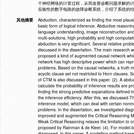
个神经网络的计算过程，从而改善诊断问题求解的
实验性的数字电路的故障诊断系统，介绍了系统的
其他摘要
Abduction, characterized as finding the most plausi
basic form of logical inference. Abductive reasonin
language understanding, image reconstruction and
multi-solutions, high probability and high computat
abduction is very significant. Several relative pr
discussed in the dissertation. The main research work
proposed a kind of augmented causal network whi
network has high descriptive power which can repr
problems. Based on the causal networks, a trut
acyclic clause set not restricted to Horn clauses.
of CTM is also discussed in this paper. (2). A ab
calculate the probability of inference results are 
finding the strong predictive expanations defined i
the inference efficiency. After this, we discussed
inference model, which can deal with certain nonm
problems. In the dissertation, we investigated di
improved and augmented the Critical Reasoning 
Weak Critical Reasoning relaxes the limitation to 
proposed by Rainman & de Kleer. (4). For model-bas
diagnosed. In this paper, A modelling method ba