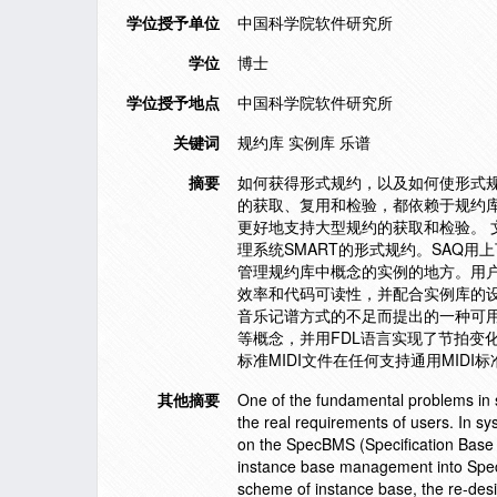
学位授予单位
中国科学院软件研究所
学位
博士
学位授予地点
中国科学院软件研究所
关键词
规约库 实例库 乐谱
摘要
如何获得形式规约，以及如何使形式规
的获取、复用和检验，都依赖于规约库
更好地支持大型规约的获取和检验。 
理系统SMART的形式规约。SAQ
管理规约库中概念的实例的地方。用户
效率和代码可读性，并配合实例库的设
音乐记谱方式的不足而提出的一种可用
等概念，并用FDL语言实现了节拍变
标准MIDI文件在任何支持通用MID
其他摘要
One of the fundamental problems in s
the real requirements of users. In sys
on the SpecBMS (Specification Base 
instance base management into SpecBM
scheme of instance base, the re-desi