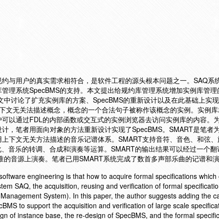
约与用户的真实需求相符合，是软件工程的源头根本问题之一。SAQ系
管理系统SpecBMS的支持。本文提出给规约库管理系统增加实例库管理
文中讨论了扩充实例库的方案、SpecBMS的重新设计以及在此基础上实
用上下文无关法描述概念，概念的一个合法句子被称作该概念的实例。实例
可以通过FDL的内部函数或交互式的实例浏览器去访问实例库的内容。
计，笔者用面向对象的方法重新设计实现了SpecBMS。SMART是笔者
上下文无关方法描述的音乐记谱体系。SMART支持音符、音色、和弦、
化、音乐的转调、合成和演奏等运算。SMART的输出结果可以经过一个翻
I标准的音源上演奏。笔者已用SMART系统完成了数首多声部乐曲的记谱和
oftware engineering is that how to acquire formal specifications which
tem SAQ, the acquisition, reusing and verification of formal specification
Management System). In this paper, the author suggests adding the cap
S to support the acquisition and verification of large scale specifica
gn of instance base, the re-design of SpecBMS, and the formal specific