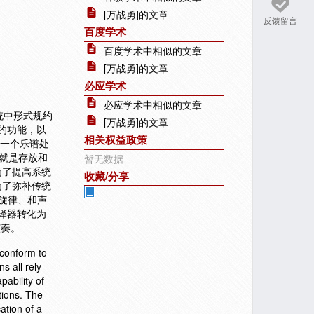
[万战勇]的文章
反馈留言
百度学术
百度学术中相似的文章
[万战勇]的文章
必应学术
必应学术中相似的文章
统中形式规约
[万战勇]的文章
的功能，以
相关权益政策
现一个乐谱处
库就是存放和
暂无数据
为了提高系统
收藏/分享
为了弥补传统
旋律、和声
译器转化为
演奏。
 conform to
s all rely
ability of
tions. The
ation of a