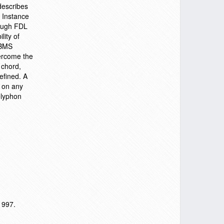
describes
. Instance
rough FDL
lity of
cBMS
ercome the
 chord,
efined. A
d on any
olyphon
97.