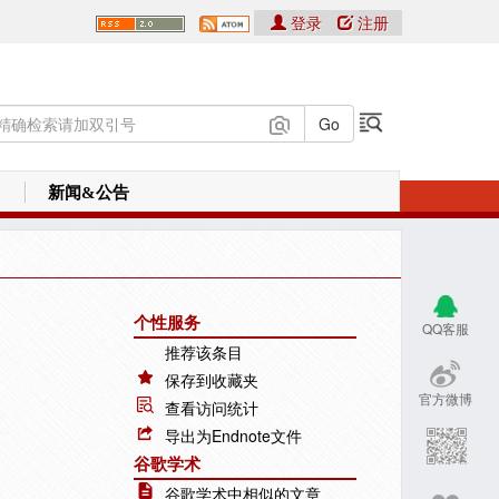
登录
注册
新闻&公告
个性服务
QQ客服
推荐该条目
保存到收藏夹
官方微博
查看访问统计
导出为Endnote文件
谷歌学术
谷歌学术中相似的文章