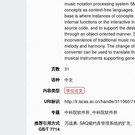
music notation processing system S
concepts as context-free languages, 
base is where instances of concept
internal functions or the interactive 
source code, and to support the des
through an object-oriented manner. 
inconvenience of traditional music no
melody and harmony. The change of t
converter can be used to translate t
musical instruments supporting gene
页数
31
语种
中文
内容类型
学位论文
URI标识
http://ir.iscas.ac.cn/handle/311060/7
专题
中科院软件所_中科院软件所
推荐引用方式
万战勇. SAQ规约库管理系统的扩充、重
GB/T 7714