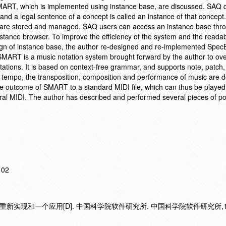
MART, which is implemented using instance base, are discussed. SAQ 
and a legal sentence of a concept is called an instance of that concept
s are stored and managed. SAQ users can access an instance base th
instance browser. To improve the efficiency of the system and the readabi
ign of instance base, the author re-designed and re-implemented Spe
SMART is a music notation system brought forward by the author to ov
tations. It is based on context-free grammar, and supports note, patch,
empo, the transposition, composition and performance of music are d
he outcome of SMART to a standard MIDI file, which can thus be playe
ral MIDI. The author has described and performed several pieces of p
102
新实现和一个应用[D]. 中国科学院软件研究所. 中国科学院软件研究所,19