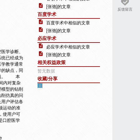
[张弛]的文章
反馈留言
百度学术
百度学术中相似的文章
[张弛]的文章
必应学术
必应学术中相似的文章
腔医学诊断、
[张弛]的文章
系统已经成为
相关权益政策
医学教学通常
异的缺点，同
暂无数据
问题。 本
收藏/分享
时间内对复杂
理模型的钻削
钻削仿真的问
及用户评估各
颌运动的准
，使用户可
是口腔医学
e