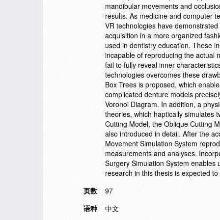
mandibular movements and occlusion i
results. As medicine and computer te
VR technologies have demonstrated th
acquisition in a more organized fash
used in dentistry education. These ins
incapable of reproducing the actual m
fail to fully reveal inner characterist
technologies overcomes these drawba
Box Trees is proposed, which enabl
complicated denture models precisel
Voronoi Diagram. In addition, a physic
theories, which haptically simulates 
Cutting Model, the Oblique Cutting M
also introduced in detail. After the 
Movement Simulation System reproduc
measurements and analyses. Incorpor
Surgery Simulation System enables us
research in this thesis is expected t
页数
97
语种
中文