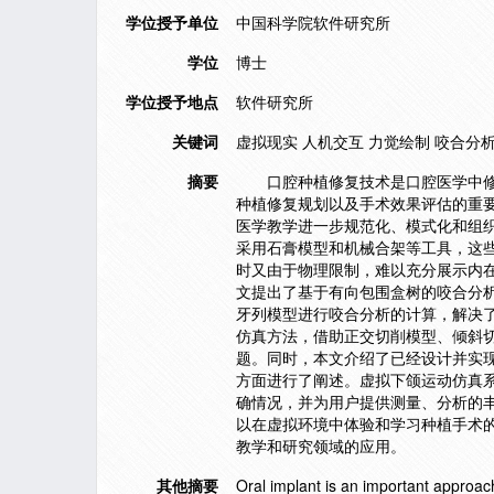
学位授予单位
中国科学院软件研究所
学位
博士
学位授予地点
软件研究所
关键词
虚拟现实 人机交互 力觉绘制 咬合分
摘要
口腔种植修复技术是口腔医学中修复
种植修复规划以及手术效果评估的重
医学教学进一步规范化、模式化和组
采用石膏模型和机械合架等工具，这
时又由于物理限制，难以充分展示内
文提出了基于有向包围盒树的咬合分析
牙列模型进行咬合分析的计算，解决
仿真方法，借助正交切削模型、倾斜
题。同时，本文介绍了已经设计并实
方面进行了阐述。虚拟下颌运动仿真
确情况，并为用户提供测量、分析的
以在虚拟环境中体验和学习种植手术
教学和研究领域的应用。
其他摘要
Oral implant is an important approach 