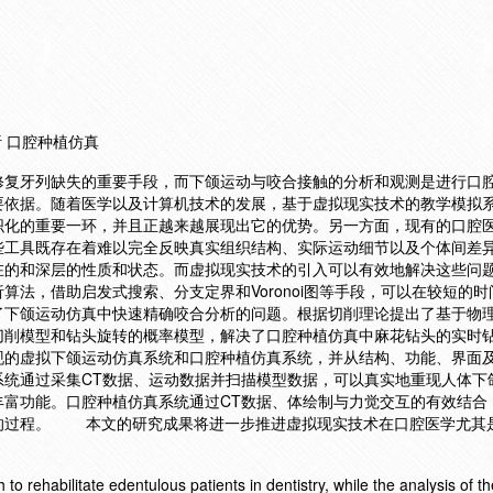
析 口腔种植仿真
牙列缺失的重要手段，而下颌运动与咬合接触的分析和观测是进行口
要依据。随着医学以及计算机技术的发展，基于虚拟现实技术的教学模拟
织化的重要一环，并且正越来越展现出它的优势。另一方面，现有的口腔
些工具既存在着难以完全反映真实组织结构、实际运动细节以及个体间差
在的和深层的性质和状态。而虚拟现实技术的引入可以有效地解决这些
算法，借助启发式搜索、分支定界和Voronoi图等手段，可以在较短的
了下颌运动仿真中快速精确咬合分析的问题。根据切削理论提出了基于物
切削模型和钻头旋转的概率模型，解决了口腔种植仿真中麻花钻头的实时
现的虚拟下颌运动仿真系统和口腔种植仿真系统，并从结构、功能、界面
系统通过采集CT数据、运动数据并扫描模型数据，可以真实地重现人体下
丰富功能。口腔种植仿真系统通过CT数据、体绘制与力觉交互的有效结合
的过程。 本文的研究成果将进一步推进虚拟现实技术在口腔医学尤其
to rehabilitate edentulous patients in dentistry, while the analysis of th