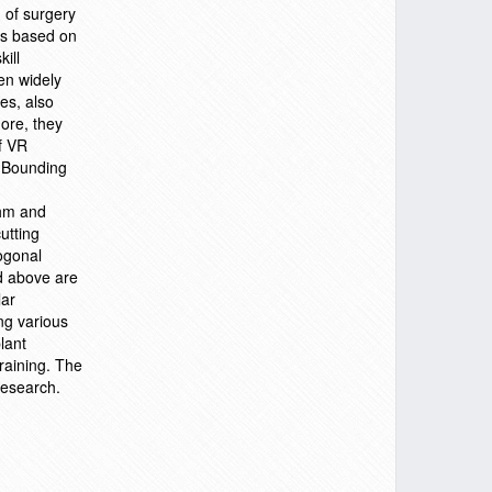
 of surgery
rs based on
ill
en widely
es, also
more, they
of VR
d Bounding
n
thm and
utting
hogonal
ed above are
lar
ng various
lant
raining. The
research.