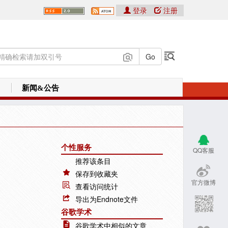
登录
注册
新闻&公告
个性服务
QQ客服
推荐该条目
保存到收藏夹
官方微博
查看访问统计
导出为Endnote文件
谷歌学术
谷歌学术中相似的文章