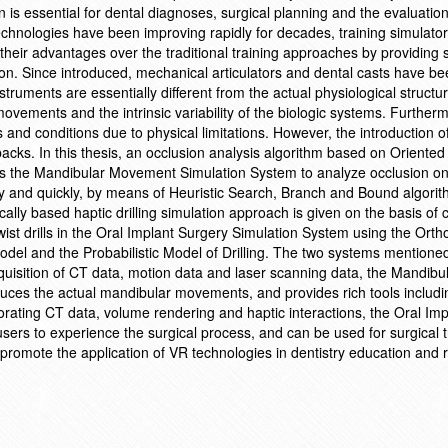
s essential for dental diagnoses, surgical planning and the evaluation
chnologies have been improving rapidly for decades, training simulato
eir advantages over the traditional training approaches by providing sk
ion. Since introduced, mechanical articulators and dental casts have be
truments are essentially different from the actual physiological structur
ovements and the intrinsic variability of the biologic systems. Further
ics and conditions due to physical limitations. However, the introduction 
cks. In this thesis, an occlusion analysis algorithm based on Oriente
es the Mandibular Movement Simulation System to analyze occlusion o
y and quickly, by means of Heuristic Search, Branch and Bound algori
ally based haptic drilling simulation approach is given on the basis of c
twist drills in the Oral Implant Surgery Simulation System using the Ort
odel and the Probabilistic Model of Drilling. The two systems mention
acquisition of CT data, motion data and laser scanning data, the Mandibu
es the actual mandibular movements, and provides rich tools includi
ating CT data, volume rendering and haptic interactions, the Oral Imp
ers to experience the surgical process, and can be used for surgical t
o promote the application of VR technologies in dentistry education and 