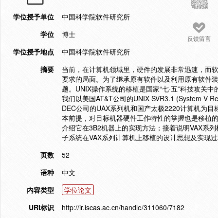
学位授予单位
中国科学院软件研究所
学位
博士
反馈留言
学位授予地点
中国科学院软件研究所
摘要
当前，在计算机领域里，硬件的发展非常迅速，而
要求的局面。为了继承原有软件以及利用原有软件
题。UNIX操作系统的移植是国家“七·五”科技攻关
我们以美国AT&T公司的UNIX SVR3.1 (System
DEC公司的UAX系列机和国产太极2220计算机为
本前提，对目标机器硬件工作特性的掌握也是移植的必要
介绍它在3B2机器上的实现方法；接着说明VAX系列机
子系统在VAX系列计算机上移植的设计思想及实现
页数
52
语种
中文
内容类型
学位论文
URI标识
http://ir.iscas.ac.cn/handle/311060/7182