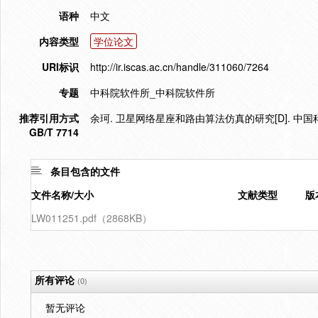
语种
中文
内容类型
学位论文
URI标识
http://ir.iscas.ac.cn/handle/311060/7264
专题
中科院软件所_中科院软件所
推荐引用方式
余珂. 卫星网络星座和路由算法仿真的研究[D]. 中国
GB/T 7714
条目包含的文件
文件名称/大小
文献类型
版
LW011251.pdf（2868KB）
所有评论
(0)
暂无评论