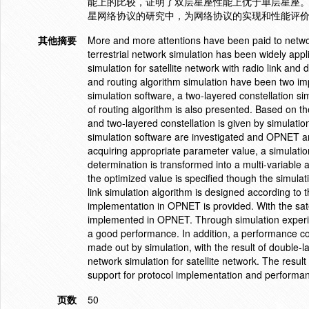
能上的比较，证明了双层星座性能上优于单层星座
星网络协议的研究中，为网络协议的实现和性能评
其他摘要
More and more attentions have been paid to network
terrestrial network simulation has been widely app
simulation for satellite network with radio link and 
and routing algorithm simulation have been two impo
simulation software, a two-layered constellation si
of routing algorithm is also presented. Based on 
and two-layered constellation is given by simulatio
simulation software are investigated and OPNET an
acquiring appropriate parameter value, a simulation
determination is transformed into a multi-variable
the optimized value is specified though the simulati
link simulation algorithm is designed according to t
implementation in OPNET is provided. With the satell
implemented in OPNET. Through simulation experiment
a good performance. In addition, a performance co
made out by simulation, with the result of double-la
network simulation for satellite network. The result
support for protocol implementation and performan
页数
50