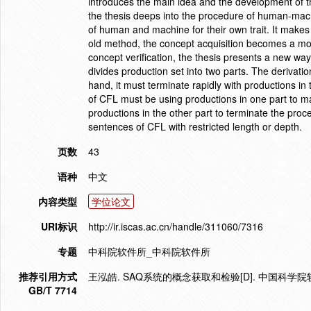
introduces the main idea and the development of t
the thesis deeps into the procedure of human-machin
of human and machine for their own trait. It make
old method, the concept acquisition becomes a mor
concept verification, the thesis presents a new way
divides production set into two parts. The derivatio
hand, it must terminate rapidly with productions in
of CFL must be using productions in one part to ma
productions in the other part to terminate the proc
sentences of CFL with restricted length or depth.
页数
43
语种
中文
内容类型
学位论文
URI标识
http://ir.iscas.ac.cn/handle/311060/7316
专题
中科院软件所_中科院软件所
推荐引用方式
王泓皓. SAQ系统的概念获取和检验[D]. 中国科学院
GB/T 7714