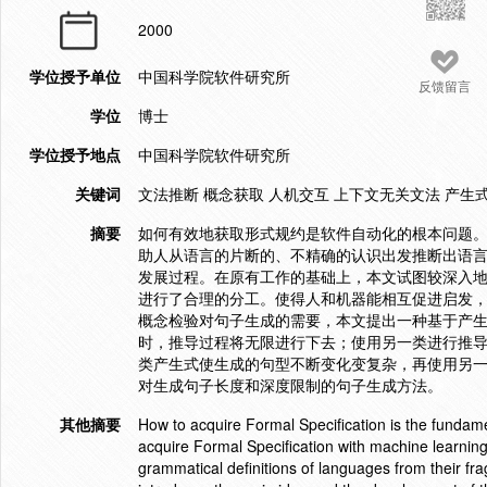
2000
学位授予单位
中国科学院软件研究所
反馈留言
学位
博士
学位授予地点
中国科学院软件研究所
关键词
文法推断 概念获取 人机交互 上下文无关文法 产生
摘要
如何有效地获取形式规约是软件自动化的根本问题。
助人从语言的片断的、不精确的认识出发推断出语言
发展过程。在原有工作的基础上，本文试图较深入
进行了合理的分工。使得人和机器能相互促进启发
概念检验对句子生成的需要，本文提出一种基于产
时，推导过程将无限进行下去；使用另一类进行推导
类产生式使生成的句型不断变化变复杂，再使用另
对生成句子长度和深度限制的句子生成方法。
其他摘要
How to acquire Formal Specification is the funda
acquire Formal Specification with machine learning
grammatical definitions of languages from their f