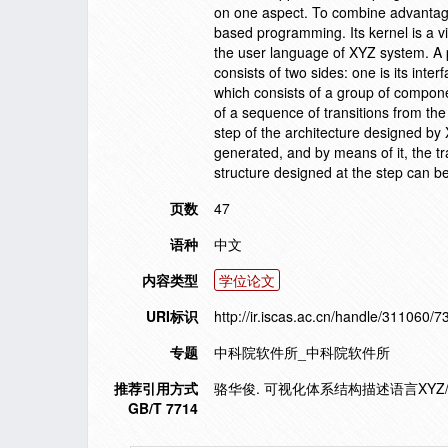
on one aspect. To combine advantage
based programming. Its kernel is a v
the user language of XYZ system. A 
consists of two sides: one is its interf
which consists of a group of compon
of a sequence of transitions from the
step of the architecture designed b
generated, and by means of it, the tr
structure designed at the step can be
页数
47
语种
中文
内容类型
学位论文
URI标识
http://ir.iscas.ac.cn/handle/311060/7
专题
中科院软件所_中科院软件所
推荐引用方式
骆华俊. 可视化体系结构描述语言XYZ/A
GB/T 7714