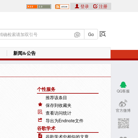
登录
注册
新闻&公告
个性服务
QQ客服
推荐该条目
保存到收藏夹
官方微博
查看访问统计
导出为Endnote文件
谷歌学术
谷歌学术中相似的文章