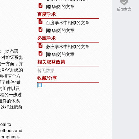
[骆华俊]的文章
反馈留言
百度学术
百度学术中相似的文章
[骆华俊]的文章
必应学术
必应学术中相似的文章
体（动态语
[骆华俊]的文章
对XYZ系统
相关权益政策
的一方面，并
XYZ系统的
暂无数据
它包括两个方
收藏/分享
画了线件“做
层的组件以及
过程的一步过
个组件的体系
，这样就把前
oal to
 methods and
y emphasis