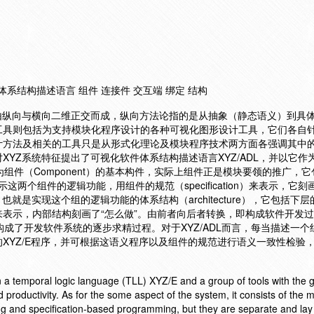
 体系结构描述语言 组件 连接件 交互端 绑定 结构
由纵向与横向二维正交而成，纵向方法论指的是从抽象（静态语义）到具
具则包括为支持模块化程序设计的各种可视化图形设计工具，它们各自针
计方法及相关的工具只是从形式化理论及模块程序技术两方面各强调其中
YZ系统特征提出了可视化软件体系结构描述语言XYZ/ADL，并以它作为
称为组件（Component）的基本构件，实际上组件正是模块要领的推广，
，表示这两个组件的逻辑功能，用组件的规范（specification）来表示，它刻
e），也就是实现这个组的逻辑功能的体系结构（architecture），它包括下
表示，内部结构刻画了“怎么做”。由前者向后者转换，即构成软件开发
过渡就构成了开发软件系统的逐步求精过程。对于XYZ/ADL而言，每当描述一
XYZ/E程序，并可根据这语义程序以及组件的规范进行语义一致性检验
。
a temporal logic language (TLL) XYZ/E and a group of tools with the g
nd productivity. As for the some aspect of the system, it consists of the
g and specification-based programming, but they are separate and la