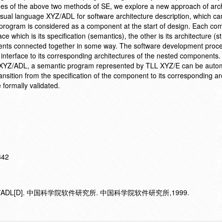
s of the above two methods of SE, we explore a new approach of arch
isual language XYZ/ADL for software architecture description, which ca
program is considered as a component at the start of design. Each c
ace which is its specification (semantics), the other is its architecture (s
ents connected together in some way. The software development proce
 interface to its corresponding architectures of the nested components.
y XYZ/ADL, a semantic program represented by TLL XYZ/E can be autom
ansition from the specification of the component to its corresponding ar
 formally validated.
342
DL[D]. 中国科学院软件研究所. 中国科学院软件研究所,1999.