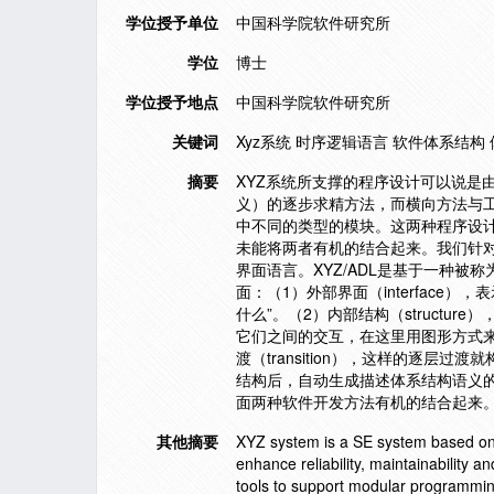
学位授予单位
中国科学院软件研究所
学位
博士
学位授予地点
中国科学院软件研究所
关键词
Xyz系统 时序逻辑语言 软件体系结构
摘要
XYZ系统所支撑的程序设计可以说是
义）的逐步求精方法，而横向方法与工
中不同的类型的模块。这两种程序设
未能将两者有机的结合起来。我们针对X
界面语言。XYZ/ADL是基于一种被
面：（1）外部界面（interface）
什么”。（2）内部结构（structur
它们之间的交互，在这里用图形方式来
渡（transition），这样的逐层
结构后，自动生成描述体系结构语义的
面两种软件开发方法有机的结合起来
其他摘要
XYZ system is a SE system based on 
enhance reliability, maintainability a
tools to support modular programmin