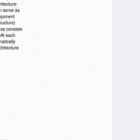
itecture-
n serve as
omponent
tructure)
ss consists
 At each
atically
chitecture