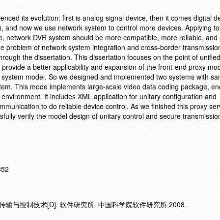
ced its evolution: first is analog signal device, then it comes digital d
VR), and now we use network system to control more devices. Applying to
e, network DVR system should be more compatible, more reliable, and 
the problem of network system integration and cross-border transmission
hrough the dissertation. This dissertation focuses on the point of unifie
 provide a better applicability and expansion of the front-end proxy mo
eric system model. So we designed and implemented two systems with 
em. This mode implements large-scale video data coding package, enc
 environment. It includes XML application for unitary configuration and
mmunication to do reliable device control. As we finished this proxy se
ssfully verify the model design of unitary control and secure transmissio
352
与控制技术[D]. 软件研究所. 中国科学院软件研究所,2008.