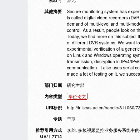
索取号
暂无
其他摘要
Secure monitoring system has experien
is called digital video recorders (D
demand of multi-level and multi-mod
control. As a result, people look on 
Today, we find more on this subject t
of different DVR systems. We want to
experimental verification of a gen
on Linux and Windows operating syst
transmission, decryption in IPv4/IPv6
communication. It also uses serial co
made a lot of testing on it, we succe
部门归属
研究生部
内容类型
学位论文
URI标识
http://ir.iscas.ac.cn/handle/311060/7
专题
早期
推荐引用方式
李韵. 多模视频监控业务服务系统中的传输
GB/T 7714