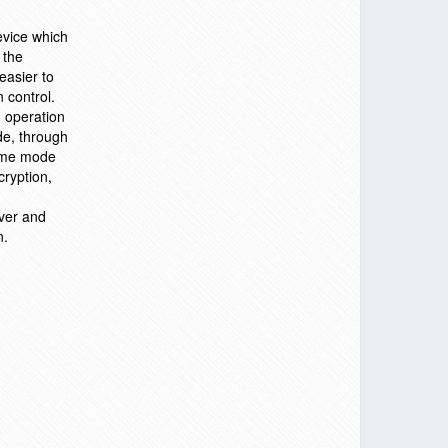
evice which
 the
easier to
 control.
d operation
de, through
same mode
ryption,
rver and
n.