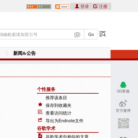
登录
注册
新闻&公告
个性服务
QQ客服
推荐该条目
保存到收藏夹
官方微博
查看访问统计
导出为Endnote文件
谷歌学术
谷歌学术中相似的文章