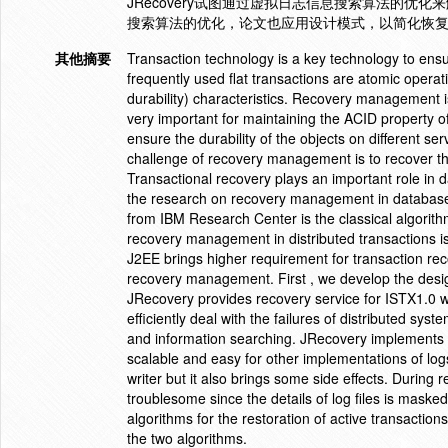
JRecovery试图通过虚拟日志信息搜索算法的优化
搜索算法的优化，论文也应用设计模式，以简化恢
其他摘要
Transaction technology is a key technology to ensu
frequently used flat transactions are atomic operat
durability) characteristics. Recovery management 
very important for maintaining the ACID property of
ensure the durability of the objects on different ser
challenge of recovery management is to recover th
Transactional recovery plays an important role in d
the research on recovery management in database
from IBM Research Center is the classical algorit
recovery management in distributed transactions is 
J2EE brings higher requirement for transaction reco
recovery management. First , we develop the des
JRecovery provides recovery service for ISTX1.0 wh
efficiently deal with the failures of distributed s
and information searching. JRecovery implements ser
scalable and easy for other implementations of log
writer but it also brings some side effects. Duri
troublesome since the details of log files is maske
algorithms for the restoration of active transaction
the two algorithms.