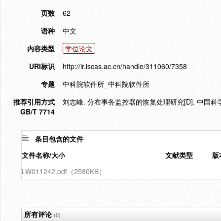
页数
62
语种
中文
内容类型
学位论文
URI标识
http://ir.iscas.ac.cn/handle/311060/7358
专题
中科院软件所_中科院软件所
推荐引用方式
刘志峰. 分布事务监控器的恢复处理研究[D]. 中国科
GB/T 7714
条目包含的文件
文件名称/大小
文献类型
版
LW011242.pdf（2580KB）
所有评论
(0)