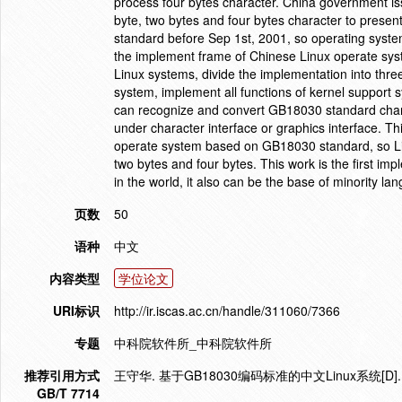
process four bytes character. China government i
byte, two bytes and four bytes character to presen
standard before Sep 1st, 2001, so operating syste
the implement frame of Chinese Linux operate sys
Linux systems, divide the implementation into thre
system, implement all functions of kernel support
can recognize and convert GB18030 standard char
under character interface or graphics interface. T
operate system based on GB18030 standard, so Li
two bytes and four bytes. This work is the first imp
in the world, it also can be the base of minority l
页数
50
语种
中文
内容类型
学位论文
URI标识
http://ir.iscas.ac.cn/handle/311060/7366
专题
中科院软件所_中科院软件所
推荐引用方式
王守华. 基于GB18030编码标准的中文Linux系统[D
GB/T 7714