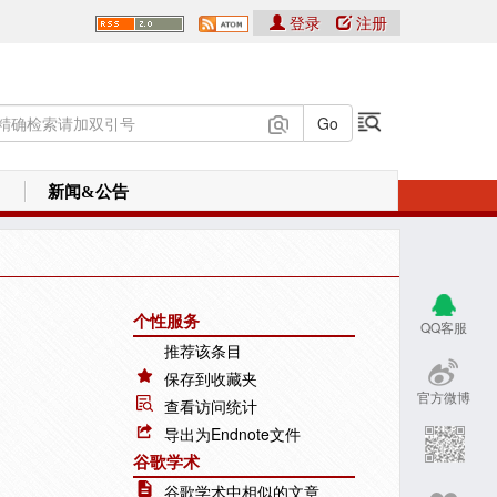
登录
注册
新闻&公告
个性服务
QQ客服
推荐该条目
保存到收藏夹
官方微博
查看访问统计
导出为Endnote文件
谷歌学术
谷歌学术中相似的文章