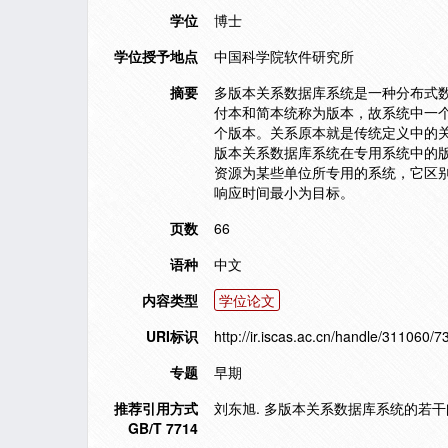
学位
博士
学位授予地点
中国科学院软件研究所
摘要
多版本关系数据库系统是一种分布式
付本和简本统称为版本，故系统中一
个版本。关系原本就是传统定义中的
版本关系数据库系统在专用系统中的
资源为某些单位所专用的系统，它区
响应时间最小为目标。
页数
66
语种
中文
内容类型
学位论文
URI标识
http://ir.iscas.ac.cn/handle/311060/7
专题
早期
推荐引用方式
刘东旭. 多版本关系数据库系统的若干问
GB/T 7714