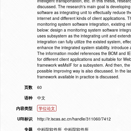
intelligent transportation, etc. In this thesis, res
discussed. The research's main goal is developin
software as integrating unit to effectually reduce t
internet and different kinds of client applications.
monitoring system software integration, existing r
below: design a monitoring system software inte
uses subsystem as the integrating unit and extends
integration can fully utilize the existed system, ef
enhance the integrated system stability. introduc
The information model references the BOM and IEC
for different client applications and suitable for W
framework wsMsIF for a subsystem. And then, the 
possible improving way is also discussed. In the la
framework available in practice is discussed.
页数
60
语种
中文
内容类型
学位论文
URI标识
http://ir.iscas.ac.cn/handle/311060/7412
专题
中科院软件所_中科院软件所