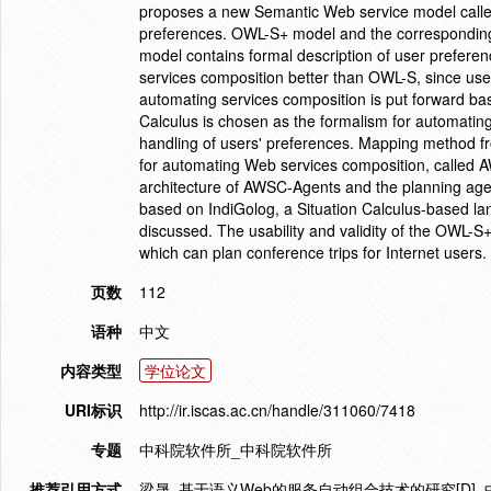
proposes a new Semantic Web service model calle
preferences. OWL-S+ model and the correspondin
model contains formal description of user preferenc
services composition better than OWL-S, since user
automating services composition is put forward b
Calculus is chosen as the formalism for automating
handling of users' preferences. Mapping method fr
for automating Web services composition, called
architecture of AWSC-Agents and the planning ag
based on IndiGolog, a Situation Calculus-based l
discussed. The usability and validity of the OW
which can plan conference trips for Internet users.
页数
112
语种
中文
内容类型
学位论文
URI标识
http://ir.iscas.ac.cn/handle/311060/7418
专题
中科院软件所_中科院软件所
推荐引用方式
梁晟. 基于语义Web的服务自动组合技术的研究[D].