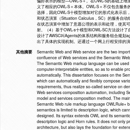
偏好表示的模型—OWL-S＋。在OWL-S的基础上增
义了相应的OWL-S＋本体。OWL-S＋不仅包含
选择，因此OWL-S十模型增加对它的形式化表示后
和状态演算（Situation Calculus，SC）
在状态演算中增加了意愿公理的表示和处理，使其可
射。（4）基于OWL-s十模型和OWL-SC方法设计了自
设计了AWSC叫Agents的体系结构和服务组合规划age
出了具体的实现机制。还通过一个网上行程安排的演示
其他摘要
Semantic Web and Web service are the two impor
confluence of Web services and the Semantic Web 
The Semantic Web markup language can be used t
computer-interpretable entities, so as to enable 
automatically. This dissertation focuses on the S
which can automatically and flexibly compose various
requirements, thus realize so-called service on de
Web services composition automation, including 
model and services composition method. The main po
Semantic Web rule markup language OWLRule+ b
semantics is limited to description logic, which ca
designed. Its syntax extends OWL and its semanti
description logic and Horn rules. It does not only 
architecture, but also lays the foundation for exte