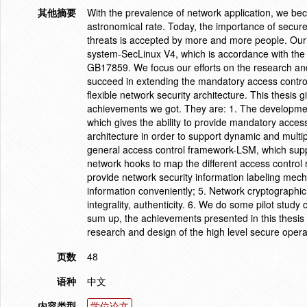
其他摘要
With the prevalence of network application, we be
astronomical rate. Today, the importance of secure 
threats is accepted by more and more people. Our 
system-SecLinux V4, which is accordance with the re
GB17859. We focus our efforts on the research an
succeed in extending the mandatory access control
flexible network security architecture. This thesis 
achievements we got. They are: 1. The developme
which gives the ability to provide mandatory acces
architecture in order to support dynamic and multip
general access control framework-LSM, which suppor
network hooks to map the different access control r
provide network security information labeling mec
information conveniently; 5. Network cryptographic 
integrality, authenticity. 6. We do some pilot study
sum up, the achievements presented in this thesis 
research and design of the high level secure opera
页数
48
语种
中文
内容类型
学位论文