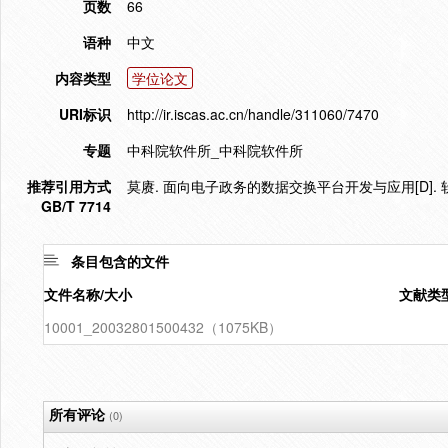
页数
66
语种
中文
内容类型
学位论文
URI标识
http://ir.iscas.ac.cn/handle/311060/7470
专题
中科院软件所_中科院软件所
推荐引用方式
莫赓. 面向电子政务的数据交换平台开发与应用[D]. 软
GB/T 7714
条目包含的文件
文件名称/大小
文献类
10001_20032801500432（1075KB）
所有评论
(0)