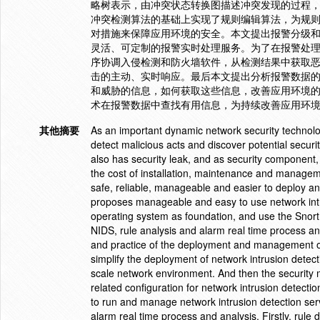
略树表示，由冲突状态转换图描述冲突发现的过程
冲突检测算法的基础上实现了规则编辑算法，为规
对措施来保障应用环境的安全。本文提出报警分级
灵活、可定制的报警实时处理服务。为了在报警处
序协调入侵检测和防火墙软件，从检测结果中获取
击的主动、实时响应。最后本文提出分析报警数据
和威胁的信息，如何获取这些信息，改善应用环境
术在报警数据中查找有用信息，为持续改善应用环
其他摘要
As an important dynamic network security technolo
detect malicious acts and discover potential secu
also has security leak, and as security component, 
the cost of installation, maintenance and managem
safe, reliable, manageable and easier to deploy an
proposes manageable and easy to use network intru
operating system as foundation, and use the Snort
NIDS, rule analysis and alarm real time process a
and practice of the deployment and management of 
simplify the deployment of network intrusion detect
scale network environment. And then the security 
related configuration for network intrusion detecti
to run and manage network intrusion detection servi
alarm real time process and analysis. Firstly, rule d