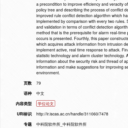
a precondition to improve efficiency and veracity of
policy tree and describing the process of conflict de
improved rule conflict detection algorithm which ha
implemented by comparison with every two rules. Se
and validation in terms of conflict detection algori
method that is the prerequisite for alarm real-tim
occurs is presented. Fourthly, this paper construct
which acquires attack information from intrusion de
implement active, real time response to attack. Fi
statistic technology and alarm cluster technology. 
information about the security risk and thread of a
information and make suggestions for improving sec
environment.
页数
79
语种
中文
内容类型
学位论文
URI标识
http://ir.iscas.ac.cn/handle/311060/7478
专题
中科院软件所_中科院软件所