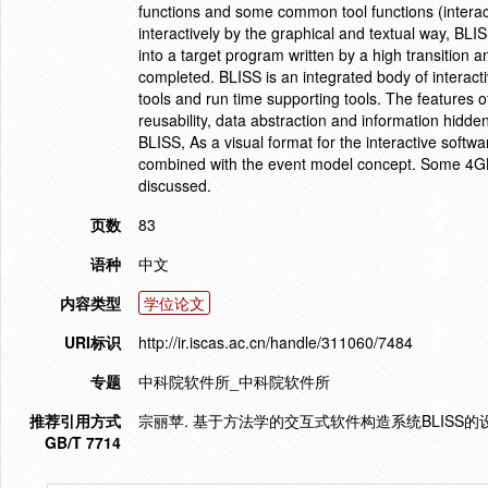
functions and some common tool functions (interac
interactively by the graphical and textual way, BLI
into a target program written by a high transition
completed. BLISS is an integrated body of interactiv
tools and run time supporting tools. The features o
reusability, data abstraction and information hidd
BLISS, As a visual format for the interactive softw
combined with the event model concept. Some 4GL
discussed.
页数
83
语种
中文
内容类型
学位论文
URI标识
http://ir.iscas.ac.cn/handle/311060/7484
专题
中科院软件所_中科院软件所
推荐引用方式
宗丽苹. 基于方法学的交互式软件构造系统BLISS的设
GB/T 7714