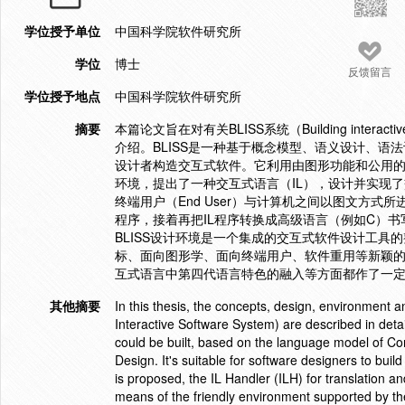
学位授予单位
中国科学院软件研究所
学位
博士
反馈留言
学位授予地点
中国科学院软件研究所
摘要
本篇论文旨在对有关BLISS系统（Building intera
介绍。BLISS是一种基于概念模型、语义设计、
设计者构造交互式软件。它利用由图形功能和公用的
环境，提出了一种交互式语言（IL），设计并实现了
终端用户（End User）与计算机之间以图文方式
程序，接着再把IL程序转换成高级语言（例如C）
BLISS设计环境是一个集成的交互式软件设计工
标、面向图形学、面向终端用户、软件重用等新颖
互式语言中第四代语言特色的融入等方面都作了一
其他摘要
In this thesis, the concepts, design, environment
Interactive Software System) are described in deta
could be built, based on the language model of Co
Design. It's suitable for software designers to buil
is proposed, the IL Handler (ILH) for translation
means of the friendly environment supported by t