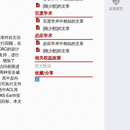
[顾少慰]的文章
反馈留言
百度学术
百度学术中相似的文章
[顾少慰]的文章
必应学术
标准对自主访
进行回顾，在
必应学术中相似的文章
DAC的设计
[顾少慰]的文章
的支持，进行
相关权益政策
展。增加了
暂无数据
以及访问权限进
两种安全威
收藏/分享
。其中反向
而可执行文件
中ACL库
Earth安
期目标。本文