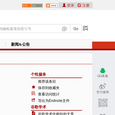
登录
注册
新闻&公告
个性服务
QQ客服
推荐该条目
保存到收藏夹
官方微博
查看访问统计
导出为Endnote文件
谷歌学术
谷歌学术中相似的文章