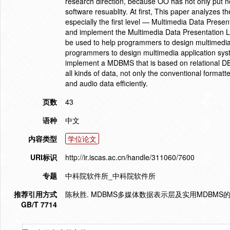
research direction, because OO has not only put ne
software resuablity. At first, This paper analyze
especially the first level — Multimedia Data Pres
and implement the Multimedia Data Presentation Le
be used to help programmers to design multimedia 
programmers to design multimedia application syst
implement a MDBMS that is based on relational 
all kinds of data, not only the conventional forma
and audio data efficiently.
页数
43
语种
中文
内容类型
学位论文
URI标识
http://ir.iscas.ac.cn/handle/311060/7600
专题
中科院软件所_中科院软件所
推荐引用方式
陈秋胜. MDBMS多媒体数据表示层及实用MDBMS的设
GB/T 7714