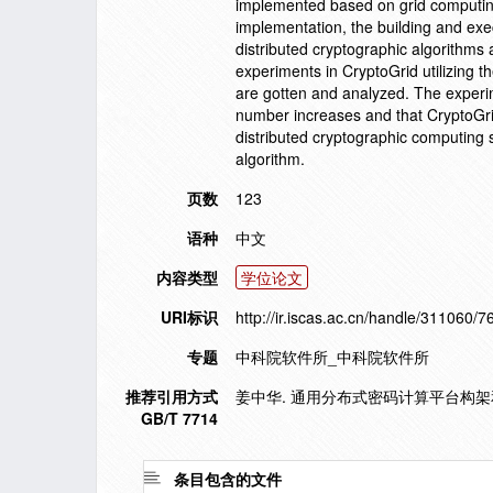
implemented based on grid computing
implementation, the building and exec
distributed cryptographic algorithms
experiments in CryptoGrid utilizing 
are gotten and analyzed. The experi
number increases and that CryptoGrid
distributed cryptographic computing s
algorithm.
页数
123
语种
中文
内容类型
学位论文
URI标识
http://ir.iscas.ac.cn/handle/311060/7
专题
中科院软件所_中科院软件所
推荐引用方式
姜中华. 通用分布式密码计算平台构架和实
GB/T 7714
条目包含的文件