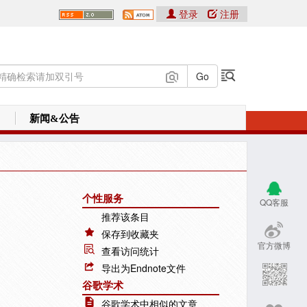
登录
注册
新闻&公告
个性服务
QQ客服
推荐该条目
保存到收藏夹
官方微博
查看访问统计
导出为Endnote文件
谷歌学术
谷歌学术中相似的文章