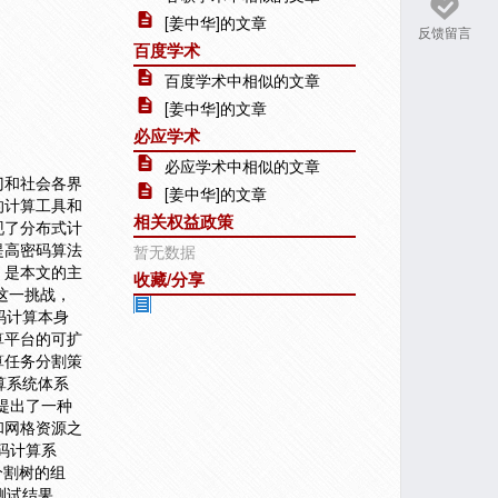
[姜中华]的文章
反馈留言
百度学术
百度学术中相似的文章
[姜中华]的文章
必应学术
必应学术中相似的文章
门和社会各界
[姜中华]的文章
的计算工具和
相关权益政策
现了分布式计
提高密码算法
暂无数据
，是本文的主
收藏/分享
这一挑战，
码计算本身
算平台的可扩
算任务分割策
算系统体系
.提出了一种
和网格资源之
密码计算系
分割树的组
测试结果，