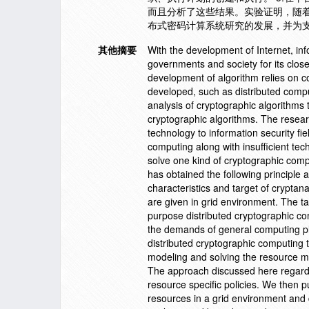
而且分析了这些结果。实验证明，随
布式密码计算系统研究的发展，并为
其他摘要
With the development of Internet, in
governments and society for its close r
development of algorithm relies on 
developed, such as distributed computi
analysis of cryptographic algorithm
cryptographic algorithms. The resear
technology to information security fie
computing along with insufficient te
solve one kind of cryptographic comp
has obtained the following principl
characteristics and target of crypta
are given in grid environment. The ta
purpose distributed cryptographic co
the demands of general computing pla
distributed cryptographic computing
modeling and solving the resource m
The approach discussed here regards 
resource specific policies. We then p
resources in a grid environment and 