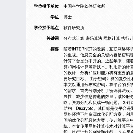
学位授予单位
中国科学院软件研究所
学位
博士
学位授予地点
软件研究所
关键词
分布式计算 密码算法 网格计算 执行计划 Gl
摘要
随着INTERNET的发展，互联网
的重视。信息安全的关键内容是密码
计算平台是分不开的。近些年来，随
算和网格计算等新技术。利用新的计
的设计、分析和应用能力将有重要的
要研究目标。 由于密码计算的复杂
本文以通用分布式密码计算平台的系统
的需求，首先分别分析了密码算法设
展性，减少信息传递的数量，减轻服
略，资源分配和负载平衡问题。 2.
结构—Discrypto。其目标是使
网格环境下的资源优化分配方案，利
间的优化分配具体方案，使计算平台中的
统，本文使用网格计算技术对计算平台进
织、执行计划的创建和执行。 5.在