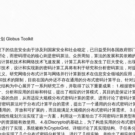
obus Toolkit
络环境下的信息安全由于涉及到国家安全和社会稳定，已日益受到各国政府部
理论，而密码理论的核心则是密码算法。众所周知，算法的发展和其依赖
着计算机技术和网络技术飞速发展，计算工具和平台发生了巨大变化，出
算技术，设计和实现新的密码计算工具将有利于研究和分析密码算法，对
意义。研究网络分布式计算与网络并行计算新技术在信息安全领域的应用
性和技术的限制，目前在国内外还不存在通用的分布式密码计算平台。针对
结构为中心展开了一系列研究工作，并取得了以下重要成果： 1.根据密
计、分析和应用的目标和特征，提出了相应的计算模式，其目的是保证计
务器的负担，从而适应大规模分布式密码计算的需求。进而讨论了密码计
针对密码算法对于分布式计算平台的需求，提出了一个通用的分布式密码计
平台是通用的、开放和可扩展的，而且能满足大规模的分布式密码计算需求。 3
用线性规划方法实现了这一方案，利用这一方案给出了不同密码计算类型
资源能有效使用。 4.在Discrypto的基础上，为了构造实用的分布式
行了实现，系统被称为CryptoGrid。详细讨论了其实现结构、子任务
平台中实现了几个分布式密码分析算法，进行了几组实验，并给出了相应的