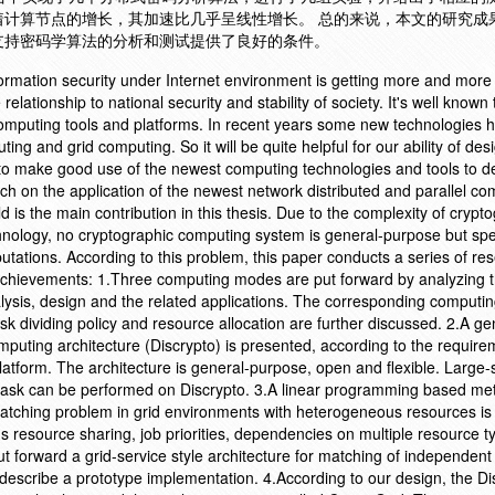
着计算节点的增长，其加速比几乎呈线性增长。 总的来说，本文的研究成
支持密码学算法的分析和测试提供了良好的条件。
formation security under Internet environment is getting more and more 
elationship to national security and stability of society. It's well known 
computing tools and platforms. In recent years some new technologies 
ng and grid computing. So it will be quite helpful for our ability of des
s to make good use of the newest computing technologies and tools to 
ch on the application of the newest network distributed and parallel co
ld is the main contribution in this thesis. Due to the complexity of crypt
chnology, no cryptographic computing system is general-purpose but spe
utations. According to this problem, this paper conducts a series of re
e achievements: 1.Three computing modes are put forward by analyzing 
nalysis, design and the related applications. The corresponding computi
sk dividing policy and resource allocation are further discussed. 2.A ge
mputing architecture (Discrypto) is presented, according to the requir
tform. The architecture is general-purpose, open and flexible. Large-
 task can be performed on Discrypto. 3.A linear programming based me
atching problem in grid environments with heterogeneous resources is
resource sharing, job priorities, dependencies on multiple resource t
ut forward a grid-service style architecture for matching of independent
describe a prototype implementation. 4.According to our design, the Dis