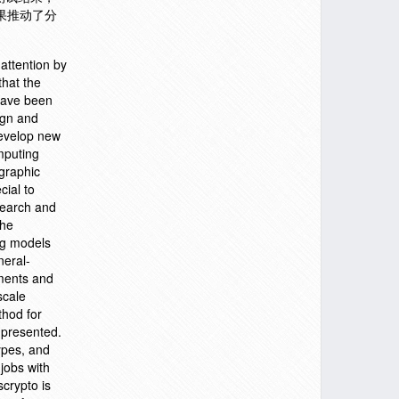
果推动了分
attention by
that the
have been
ign and
develop new
mputing
ographic
cial to
search and
the
ng models
neral-
ements and
scale
thod for
 presented.
ypes, and
 jobs with
crypto is