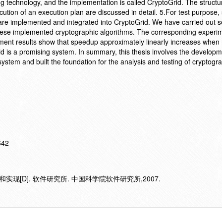
 technology, and the implementation is called CryptoGrid. The structu
ution of an execution plan are discussed in detail. 5.For test purpose,
 are implemented and integrated into CryptoGrid. We have carried out s
these implemented cryptographic algorithms. The corresponding experim
ment results show that speedup approximately linearly increases when
 is a promising system. In summary, this thesis involves the developm
ystem and built the foundation for the analysis and testing of cryptogr
642
现[D]. 软件研究所. 中国科学院软件研究所,2007.