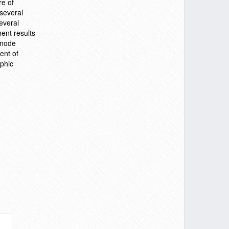
re of
 several
everal
ent results
 node
ent of
aphic