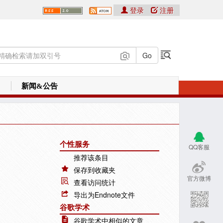
登录
注册
新闻&公告
个性服务
QQ客服
推荐该条目
保存到收藏夹
官方微博
查看访问统计
导出为Endnote文件
谷歌学术
谷歌学术中相似的文章