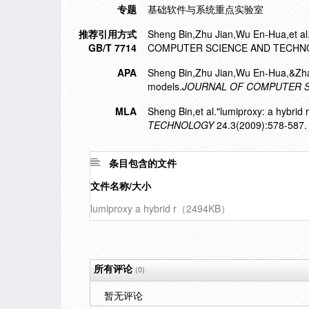
专题
基础软件与系统重点实验室
推荐引用方式
Sheng Bin,Zhu Jian,Wu En-Hua,et al
GB/T 7714
COMPUTER SCIENCE AND TECHNOLO
APA
Sheng Bin,Zhu Jian,Wu En-Hua,&Zhan
models.
JOURNAL OF COMPUTER 
MLA
Sheng Bin,et al."lumiproxy: a hybrid
TECHNOLOGY
24.3(2009):578-587.
条目包含的文件
文件名称/大小
lumiproxy a hybrid r（2494KB）
所有评论
(0)
暂无评论