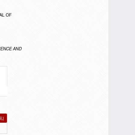
NAL OF
IENCE AND
见]