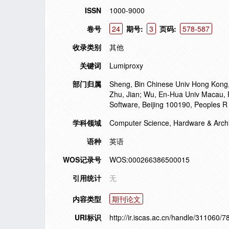
ISSN
1000-9000
卷号
24
期号:
3
页码:
578-587
收录类别
其他
关键词
Lumiproxy
部门归属
Sheng, Bin Chinese Univ Hong Kong
Zhu, Jian; Wu, En-Hua Univ Macau, 
Software, Beijing 100190, Peoples R
学科领域
Computer Science, Hardware & Archi
语种
英语
WOS记录号
WOS:000266386500015
引用统计
无
内容类型
期刊论文
URI标识
http://ir.iscas.ac.cn/handle/311060/7