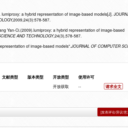
. lumiproxy: a hybrid representation of image-based models[J]. JOUR
GY,2009,24(3):578-587.
g Yan-Ci.(2009).lumiproxy: a hybrid representation of image-based
SCIENCE AND TECHNOLOGY
,24(3),578-587.
 representation of image-based models".
JOURNAL OF COMPUTER SC
文献类型
版本类型
开放类型
使用许可
开放获取
--
请求全文
[发表评论/异议/意