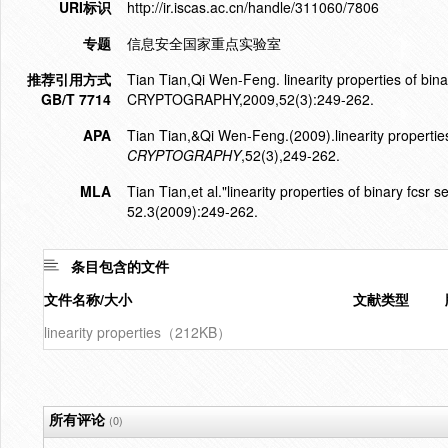
URI标识
http://ir.iscas.ac.cn/handle/311060/7806
专题
信息安全国家重点实验室
推荐引用方式
Tian Tian,Qi Wen-Feng. linearity properties of 
GB/T 7714
CRYPTOGRAPHY,2009,52(3):249-262.
APA
Tian Tian,&Qi Wen-Feng.(2009).linearity propertie
CRYPTOGRAPHY
,52(3),249-262.
MLA
Tian Tian,et al."linearity properties of binary fcsr 
52.3(2009):249-262.
条目包含的文件
文件名称/大小
文献类型
linearity properties（212KB）
所有评论
(0)