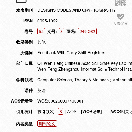
发表期刊
DESIGNS CODES AND CRYPTOGRAPHY
ISSN
0925-1022
反馈留言
卷号
52
期号:
3
页码:
249-262
收录类别
其他
关键词
Feedback With Carry Shift Registers
部门归属
Qi, Wen-Feng Chinese Acad Sci, State Key Lab Infor
Wen-Feng Zhengzhou Informat Sci & Technol Inst,
学科领域
Computer Science, Theory & Methods ; Mathemati
语种
英语
WOS记录号
WOS:000266007400001
引用统计
被引频次：
6
[WOS]
[WOS记录]
[WOS相关
内容类型
期刊论文