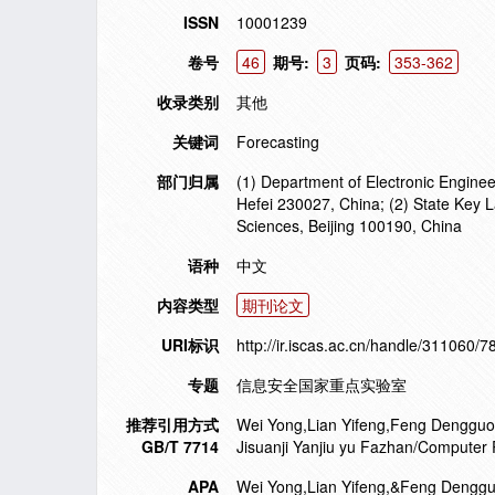
ISSN
10001239
卷号
46
期号:
3
页码:
353-362
收录类别
其他
关键词
Forecasting
部门归属
(1) Department of Electronic Enginee
Hefei 230027, China; (2) State Key L
Sciences, Beijing 100190, China
语种
中文
内容类型
期刊论文
URI标识
http://ir.iscas.ac.cn/handle/311060/7
专题
信息安全国家重点实验室
推荐引用方式
Wei Yong,Lian Yifeng,Feng Dengguo. 
GB/T 7714
Jisuanji Yanjiu yu Fazhan/Computer
APA
Wei Yong,Lian Yifeng,&Feng Dengguo