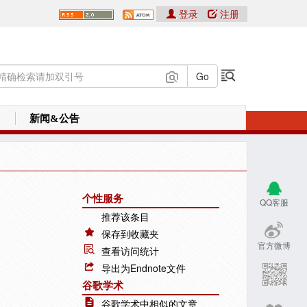
登录
注册
新闻&公告
个性服务
QQ客服
推荐该条目
保存到收藏夹
官方微博
查看访问统计
导出为Endnote文件
谷歌学术
谷歌学术中相似的文章