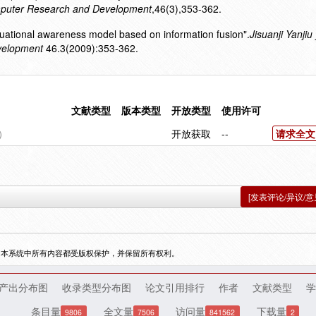
omputer Research and Development
,46(3),353-362.
ituational awareness model based on information fusion".
Jisuanji Yanjiu
velopment
46.3(2009):353-362.
文献类型
版本类型
开放类型
使用许可
）
开放获取
--
请求全文
[发表评论/异议/意
，本系统中所有内容都受版权保护，并保留所有权利。
产出分布图
收录类型分布图
论文引用排行
作者
文献类型
学
条目量
全文量
访问量
下载量
9806
7506
841562
2