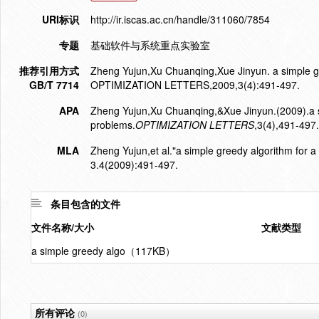
URI标识
http://ir.iscas.ac.cn/handle/311060/7854
专题
基础软件与系统重点实验室
推荐引用方式
Zheng Yujun,Xu Chuanqing,Xue Jinyun. a simple gree
GB/T 7714
OPTIMIZATION LETTERS,2009,3(4):491-497.
APA
Zheng Yujun,Xu Chuanqing,&Xue Jinyun.(2009).a sim
problems.
OPTIMIZATION LETTERS
,3(4),491-497.
MLA
Zheng Yujun,et al."a simple greedy algorithm for a 
3.4(2009):491-497.
条目包含的文件
文件名称/大小
文献类型
a simple greedy algo（117KB）
所有评论
(0)