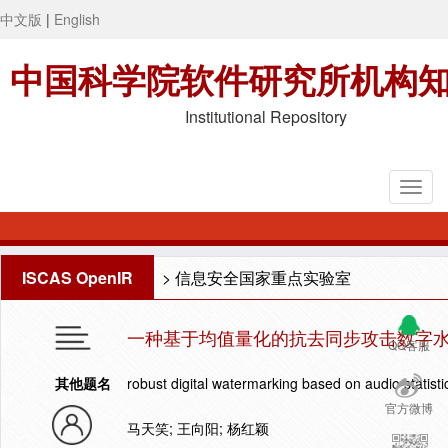
中文版
|
English
中国科学院软件研究所机构
Institutional Repository
ISCAS OpenIR
>
信息安全国家重点实验室
一种基于均值量化的抗去同步攻击数字
QQ客服
其他题名
robust digital watermarking based on audio statist
官方微博
马天笑; 王向阳; 杨红颖