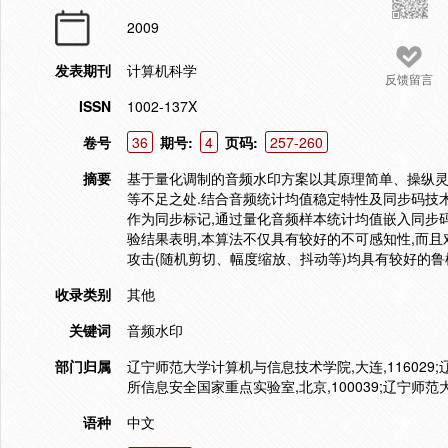
2009
发表期刊
计算机科学
反馈留言
ISSN
1002-137X
卷号
36
期号:
4
页码:
257-260
摘要
基于量化调制的音频水印方案以其原理简单、操纵灵
等不足之处.结合音频统计均值稳定特性及同步码技术
作为同步标记,通过量化音频样本统计均值嵌入同步
验结果表明,本算法不仅具有较好的不可感知性,而且
攻击(随机剪切、幅度缩放、抖动等)均具有较好的鲁
收录类别
其他
关键词
音频水印
部门归属
辽宁师范大学计算机与信息技术学院,大连,116029
所信息安全国家重点实验室,北京,100039;辽宁师范
语种
中文