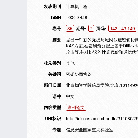
发表期刊
计算机工程
ISSN
1000-3428
卷号
35
期号:
7
页码:
142-143,149
摘要
提出一种新的无线局域网认证密钥协商
KAS方案,在密钥预分配上基于Diffi
攻击等.并对协议的计算代价和通信代
收录类别
其他
关键词
密钥协商协议
部门归属
北京物资学院信息学院,北京,101149
语种
中文
内容类型
期刊论文
URI标识
http://ir.iscas.ac.cn/handle/311060/7
专题
信息安全国家重点实验室