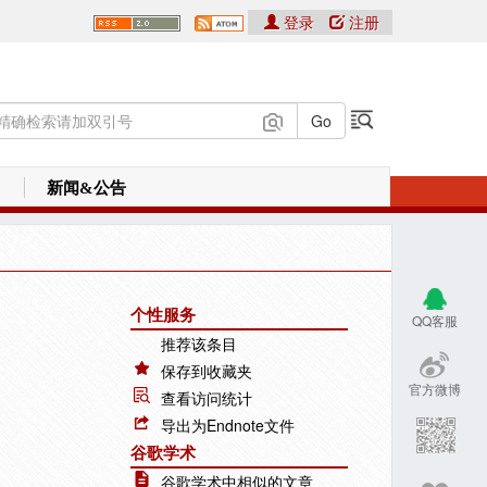
登录
注册
新闻&公告
个性服务
QQ客服
推荐该条目
保存到收藏夹
官方微博
查看访问统计
导出为Endnote文件
谷歌学术
谷歌学术中相似的文章