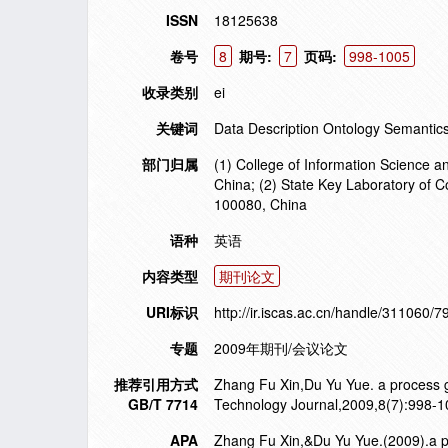
ISSN
18125638
卷号
8
期号:
7
页码:
998-1005
收录类别
ei
关键词
Data Description Ontology Semantic
部门归属
(1) College of Information Science 
China; (2) State Key Laboratory of C
100080, China
语种
英语
内容类型
期刊论文
URI标识
http://ir.iscas.ac.cn/handle/311060/7
专题
2009年期刊/会议论文
推荐引用方式
Zhang Fu Xin,Du Yu Yue. a process g
GB/T 7714
Technology Journal,2009,8(7):998-1
APA
Zhang Fu Xin,&Du Yu Yue.(2009).a p