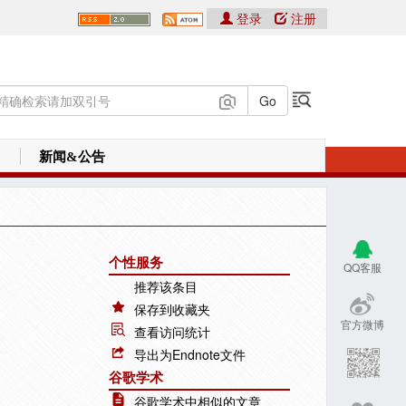
登录
注册
新闻&公告
个性服务
QQ客服
推荐该条目
保存到收藏夹
官方微博
查看访问统计
导出为Endnote文件
谷歌学术
谷歌学术中相似的文章