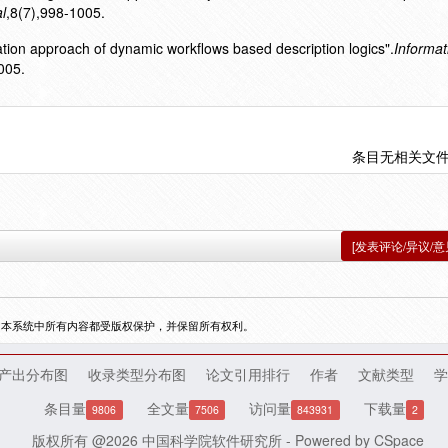
l
,8(7),998-1005.
tion approach of dynamic workflows based description logics".
Informat
005.
条目无相关文
[发表评论/异议/意
，本系统中所有内容都受版权保护，并保留所有权利。
产出分布图
收录类型分布图
论文引用排行
作者
文献类型
学
条目量
全文量
访问量
下载量
9806
7506
843931
2
版权所有 @2026
中国科学院软件研究所
- Powered by
CSpace