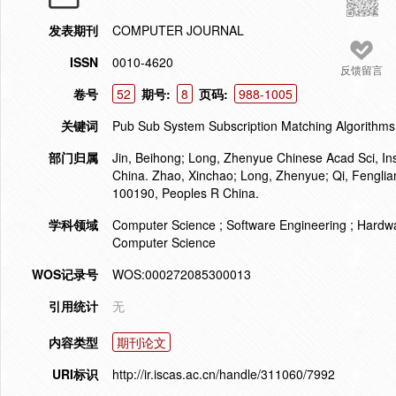
发表期刊
COMPUTER JOURNAL
ISSN
0010-4620
反馈留言
卷号
52
期号:
8
页码:
988-1005
关键词
Pub Sub System Subscription Matching Algorithms 
部门归属
Jin, Beihong; Long, Zhenyue Chinese Acad Sci, In
China. Zhao, Xinchao; Long, Zhenyue; Qi, Fenglian
100190, Peoples R China.
学科领域
Computer Science ; Software Engineering ; Hardwa
Computer Science
WOS记录号
WOS:000272085300013
引用统计
无
内容类型
期刊论文
URI标识
http://ir.iscas.ac.cn/handle/311060/7992