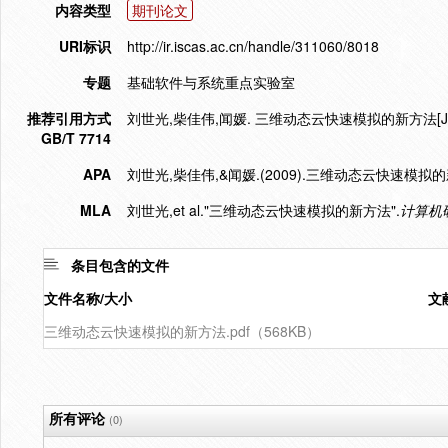
内容类型
期刊论文
URI标识
http://ir.iscas.ac.cn/handle/311060/8018
专题
基础软件与系统重点实验室
推荐引用方式
刘世光,柴佳伟,闻媛. 三维动态云快速模拟的新方法[J]. 计算
GB/T 7714
APA
刘世光,柴佳伟,&闻媛.(2009).三维动态云快速模拟的
MLA
刘世光,et al."三维动态云快速模拟的新方法".
计算机
条目包含的文件
文件名称/大小
文
三维动态云快速模拟的新方法.pdf（568KB）
所有评论
(0)