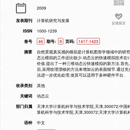
2009
发表期刊
计算机研究与发展
反馈留言
ISSN
1000-1239
卷号
46
期号:
9
页码:
1417-1423
摘要
自然景观真实感的模拟是计算机图形学领域中的研究
态云模拟的工作还比较少.动态云的快速模拟技术在
价值.提出了一种三维动态云快速模拟的新方法.首先
后,采用纹理漂移的方法来增加云的表面细节.通过充
法进一步优化处理,使其可以适用于多种硬件平台.
收录类别
其他
关键词
动态云
部门归属
天津大学计算机科学与技术学院,天津,300072;中
算机科学与技术学院,天津,300072;天津大学计算机科
语种
中文