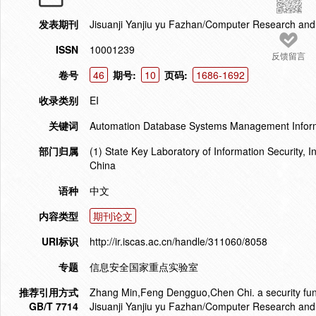
发表期刊
Jisuanji Yanjiu yu Fazhan/Computer Research an
ISSN
10001239
反馈留言
卷号
46
期号:
10
页码:
1686-1692
收录类别
EI
关键词
Automation Database Systems Management Informa
部门归属
(1) State Key Laboratory of Information Security, 
China
语种
中文
内容类型
期刊论文
URI标识
http://ir.iscas.ac.cn/handle/311060/8058
专题
信息安全国家重点实验室
推荐引用方式
Zhang Min,Feng Dengguo,Chen Chi. a security funct
GB/T 7714
Jisuanji Yanjiu yu Fazhan/Computer Research an