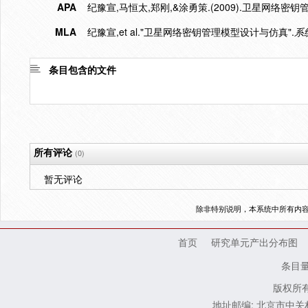
APA
纪豫宣,马恒太,郑刚,&涂勇策.(2009).卫星网络密
MLA
纪豫宣,et al."卫星网络密钥管理模型设计与仿真".
系
条目包含的文件
所有评论
(0)
暂无评论
除非特别说明，本系统中所有内
首页
研究单元产出分布图
条目
版权所有
地址邮编: 北京市中关村