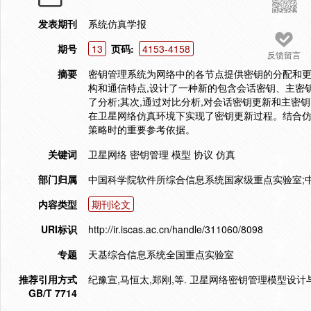
发表期刊
系统仿真学报
期号
13
页码:
4153-4158
反馈留言
摘要
密钥管理系统为网络中的各节点提供密钥的分配和更
构和通信特点,设计了一种新的包含会话密钥、主密
了分析;其次,通过对比分析,对会话密钥更新和主密
在卫星网络仿真环境下实现了密钥更新过程。结合仿真
策略时的重要参考依据。
关键词
卫星网络 密钥管理 模型 协议 仿真
部门归属
中国科学院软件所综合信息系统国家级重点实验室;
内容类型
期刊论文
URI标识
http://ir.iscas.ac.cn/handle/311060/8098
专题
天基综合信息系统全国重点实验室
推荐引用方式
纪豫宣,马恒太,郑刚,等. 卫星网络密钥管理模型设计与仿真[J
GB/T 7714