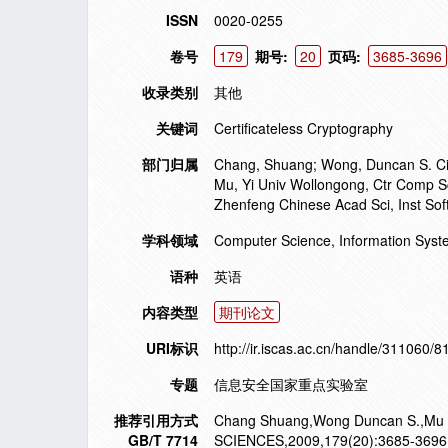
ISSN
0020-0255
卷号
179
期号:
20
页码:
3685-3696
收录类别
其他
关键词
Certificateless Cryptography
部门归属
Chang, Shuang; Wong, Duncan S. Ci
Mu, Yi Univ Wollongong, Ctr Comp S
Zhenfeng Chinese Acad Sci, Inst Sof
学科领域
Computer Science, Information Sys
语种
英语
内容类型
期刊论文
URI标识
http://ir.iscas.ac.cn/handle/311060/8
专题
信息安全国家重点实验室
推荐引用方式
Chang Shuang,Wong Duncan S.,Mu Yi,e
GB/T 7714
SCIENCES,2009,179(20):3685-3696