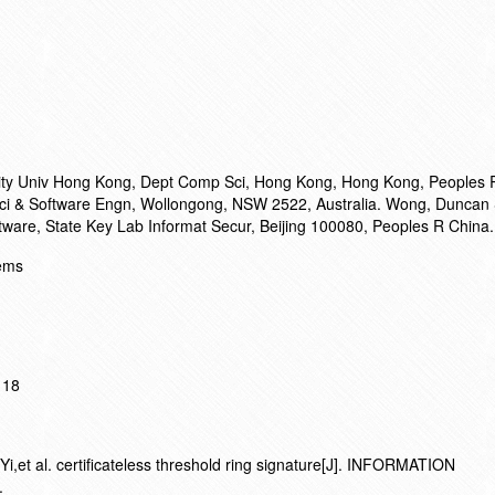
ty Univ Hong Kong, Dept Comp Sci, Hong Kong, Hong Kong, Peoples 
ci & Software Engn, Wollongong, NSW 2522, Australia. Wong, Duncan 
tware, State Key Lab Informat Secur, Beijing 100080, Peoples R China.
tems
118
t al. certificateless threshold ring signature[J]. INFORMATION
.