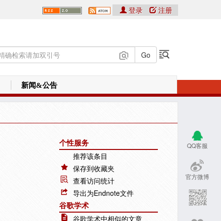
登录
注册
新闻&公告
个性服务
QQ客服
推荐该条目
保存到收藏夹
官方微博
查看访问统计
导出为Endnote文件
谷歌学术
谷歌学术中相似的文章