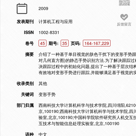
2009
发表期刊
计算机工程与应用
反馈留言
ISSN
1002-8331
卷号
45
期号:
35
页码:
164-167,229
摘要
介绍了一种基于单目视觉的肤色干扰下的变形手势跟踪
对几何直方图)的静态手势识别方法.为了解决跟踪过程
决跟踪过程中的初始化问题,提出了一种基于层次结
有效地对变形手势进行跟踪,并能够满足基于视觉的
收录类别
其他
关键词
变形手势
部门归属
西南科技大学计算机科学与技术学院,四川绵阳,621
京,100190;西南科技大学计算机科学与技术学院,
验室,北京,100190;中国科学院软件研究所人机交
互技术与智能信息处理实验室,北京,100190
语种
中文