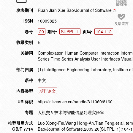
发表期刊
Ruan Jian Xue Bao/Journal of Software
ISSN
10009825
反馈留言
卷号
20
期号:
SUPPL. 1
页码:
104-112
收录类别
EI
关键词
Complexation Human Computer Interaction Inform
Series Time Series Analysis User Interfaces Visual
部门归属
(1) Intelligence Engineering Laboratory, Institute
语种
中文
内容类型
期刊论文
URI标识
http://ir.iscas.ac.cn/handle/311060/8160
专题
人机交互技术与智能信息处理实验室
推荐引用方式
Luo Xiong-Fei,Wang Hong-An,Tian Feng,et al. tempo
GB/T 7714
Bao/Journal of Software,2009,20(SUPPL. 1):104-1