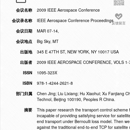
会议名称
2009 IEEE Aerospace Conference
会议录名称
IEEE Aerospace Conference Proceedings
反馈留言
会议日期
MAR 07-14,
会议地点
Big Sky, MT
出版地
345 E 47TH ST, NEW YORK, NY 10017 USA
出版者
2009 IEEE AEROSPACE CONFERENCE, VOLS 1-
ISSN
1095-323X
ISBN
978-1-4244-2621-8
部门归属
Chen Jing; Liu Lixiang; Hu Xiaohui; Xu Fanjiang Ch
Technol, Beijing 100190, Peoples R China.
摘要
This paper research the transport control scheme f
incapable of providing satisfying service for sate
end transport under Bernoulli loss model. Then 
against the traditional end-to-end TCP for satelli