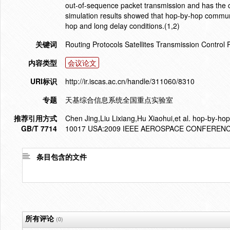
out-of-sequence packet transmission and has the cap
simulation results showed that hop-by-hop commun
hop and long delay conditions.(1,2)
关键词
Routing Protocols Satellites Transmission Control 
内容类型
会议论文
URI标识
http://ir.iscas.ac.cn/handle/311060/8310
专题
天基综合信息系统全国重点实验室
推荐引用方式
Chen Jing,Liu Lixiang,Hu Xiaohui,et al. hop-by-ho
GB/T 7714
10017 USA:2009 IEEE AEROSPACE CONFERENCE
条目包含的文件
所有评论
(0)