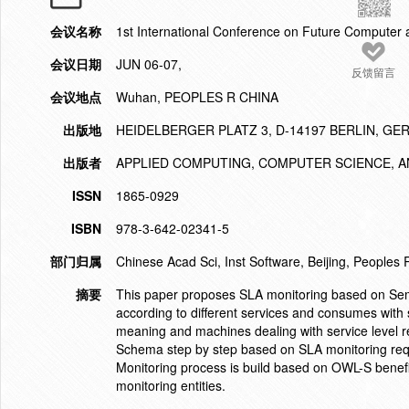
会议名称
1st International Conference on Future Compute
会议日期
JUN 06-07,
反馈留言
会议地点
Wuhan, PEOPLES R CHINA
出版地
HEIDELBERGER PLATZ 3, D-14197 BERLIN, G
出版者
APPLIED COMPUTING, COMPUTER SCIENCE, 
ISSN
1865-0929
ISBN
978-3-642-02341-5
部门归属
Chinese Acad Sci, Inst Software, Beijing, Peoples 
摘要
This paper proposes SLA monitoring based on Seman
according to different services and consumes with 
meaning and machines dealing with service level 
Schema step by step based on SLA monitoring req
Monitoring process is build based on OWL-S benefi
monitoring entities.