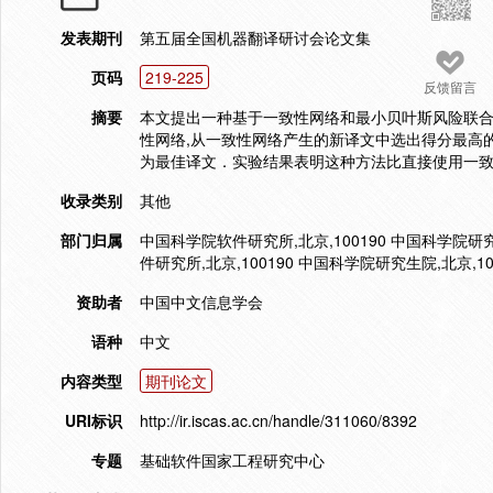
发表期刊
第五届全国机器翻译研讨会论文集
页码
219-225
反馈留言
摘要
本文提出一种基于一致性网络和最小贝叶斯风险联合解
性网络,从一致性网络产生的新译文中选出得分最高
为最佳译文．实验结果表明这种方法比直接使用一致性
收录类别
其他
部门归属
中国科学院软件研究所,北京,100190 中国科学院研究
件研究所,北京,100190 中国科学院研究生院,北京,10
资助者
中国中文信息学会
语种
中文
内容类型
期刊论文
URI标识
http://ir.iscas.ac.cn/handle/311060/8392
专题
基础软件国家工程研究中心