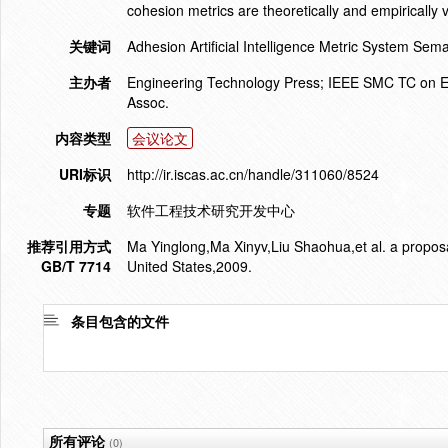
cohesion metrics are theoretically and empirically 
关键词
Adhesion Artificial Intelligence Metric System Sema
主办者
Engineering Technology Press; IEEE SMC TC on Educ
Assoc.
内容类型
会议论文
URI标识
http://ir.iscas.ac.cn/handle/311060/8524
专题
软件工程技术研究开发中心
推荐引用方式
Ma Yinglong,Ma Xinyv,Liu Shaohua,et al. a proposa
GB/T 7714
United States,2009.
条目包含的文件
所有评论
(0)