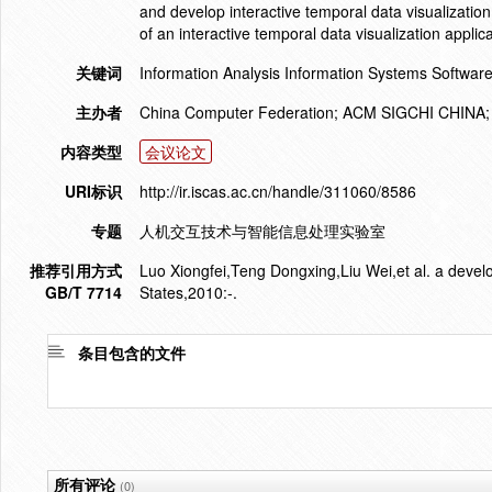
and develop interactive temporal data visualizati
of an interactive temporal data visualization applic
关键词
Information Analysis Information Systems Software
主办者
China Computer Federation; ACM SIGCHI CHINA; C
内容类型
会议论文
URI标识
http://ir.iscas.ac.cn/handle/311060/8586
专题
人机交互技术与智能信息处理实验室
推荐引用方式
Luo Xiongfei,Teng Dongxing,Liu Wei,et al. a develo
GB/T 7714
States,2010:-.
条目包含的文件
所有评论
(0)