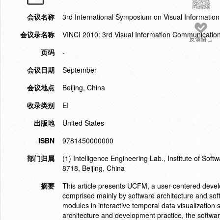
会议名称
3rd International Symposium on Visual Informati
会议录名称
VINCI 2010: 3rd Visual Information Communication
反馈留言
页码
-
会议日期
September
会议地点
Beijing, China
收录类别
EI
出版地
United States
ISBN
9781450000000
部门归属
(1) Intelligence Engineering Lab., Institute of Sof
8718, Beijing, China
摘要
This article presents UCFM, a user-centered develo
comprised mainly by software architecture and so
modules in interactive temporal data visualization
architecture and development practice, the softw