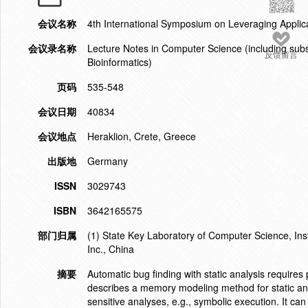
会议名称
4th International Symposium on Leveraging Applic
会议录名称
Lecture Notes in Computer Science (including subser
反馈留言
Bioinformatics)
页码
535-548
会议日期
40834
会议地点
Heraklion, Crete, Greece
出版地
Germany
ISSN
3029743
ISBN
3642165575
部门归属
(1) State Key Laboratory of Computer Science, Ins
Inc., China
摘要
Automatic bug finding with static analysis requires
describes a memory modeling method for static analy
sensitive analyses, e.g., symbolic execution. It can