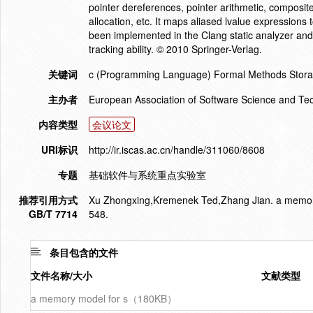
pointer dereferences, pointer arithmetic, composit
allocation, etc. It maps aliased lvalue expressions 
been implemented in the Clang static analyzer and 
tracking ability. © 2010 Springer-Verlag.
关键词
c (Programming Language) Formal Methods Storag
主办者
European Association of Software Science and T
内容类型
会议论文
URI标识
http://ir.iscas.ac.cn/handle/311060/8608
专题
基础软件与系统重点实验室
推荐引用方式
Xu Zhongxing,Kremenek Ted,Zhang Jian. a memory 
GB/T 7714
548.
条目包含的文件
文件名称/大小
文献类型
a memory model for s（180KB）