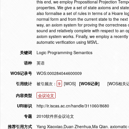
this end, we employ Propositional Projection Temp
properties. We give a set of state axioms and state
also formalise a set of rules in terms of a Hoare lo
normal form and from the current state to the next o
way, an axiom system for proving the correctness
sound and relatively complete with respect to an
axiom system works. Finally, we employ a recently
automatic verification using MSVL.
关键词
Logic Programming Semantics
语种
英语
WOS记录号
WOS:000284044600009
引用统计
被引频次：
9
[WOS]
[WOS记录]
[WOS相关
内容类型
会议论文
URI标识
http://ir.iscas.ac.cn/handle/311060/8680
专题
2010软件所会议论文
推荐引用方式
Yang Xiaoxiao,Duan Zhenhua,Ma Qian. axiomatic s