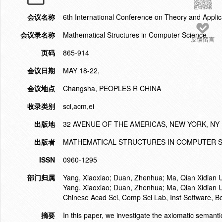
会议名称
6th International Conference on Theory and Appli
会议录名称
Mathematical Structures in Computer Science
反馈留言
页码
865-914
会议日期
MAY 18-22,
会议地点
Changsha, PEOPLES R CHINA
收录类别
sci,acm,ei
出版地
32 AVENUE OF THE AMERICAS, NEW YORK, NY 
出版者
MATHEMATICAL STRUCTURES IN COMPUTER 
ISSN
0960-1295
部门归属
Yang, Xiaoxiao; Duan, Zhenhua; Ma, Qian Xidian 
Yang, Xiaoxiao; Duan, Zhenhua; Ma, Qian Xidian U
Chinese Acad Sci, Comp Sci Lab, Inst Software, B
摘要
In this paper, we investigate the axiomatic seman